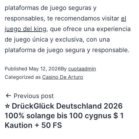
plataformas de juego seguras y
responsables, te recomendamos visitar
el
juego del king
, que ofrece una experiencia
de juego única y exclusiva, con una
plataforma de juego segura y responsable.
Published
May 12, 2026
By
cuotaadmin
Categorized as
Casino De Arturo
Previous post
⭐ DrückGlück Deutschland 2026
100% solange bis 100 cygnus $ 1
Kaution + 50 FS