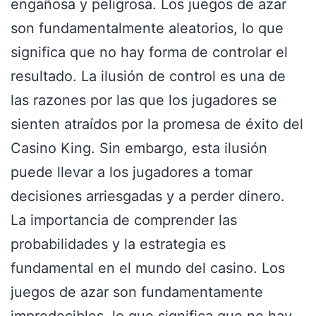
engañosa y peligrosa. Los juegos de azar
son fundamentalmente aleatorios, lo que
significa que no hay forma de controlar el
resultado. La ilusión de control es una de
las razones por las que los jugadores se
sienten atraídos por la promesa de éxito del
Casino King. Sin embargo, esta ilusión
puede llevar a los jugadores a tomar
decisiones arriesgadas y a perder dinero.
La importancia de comprender las
probabilidades y la estrategia es
fundamental en el mundo del casino. Los
juegos de azar son fundamentamente
impredecibles, lo que significa que no hay