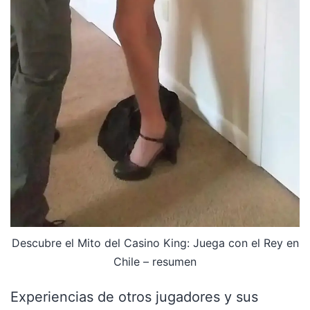
Descubre el Mito del Casino King: Juega con el Rey en
Chile – resumen
Experiencias de otros jugadores y sus