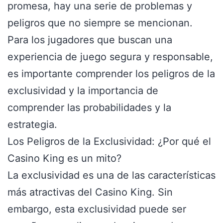
promesa, hay una serie de problemas y
peligros que no siempre se mencionan.
Para los jugadores que buscan una
experiencia de juego segura y responsable,
es importante comprender los peligros de la
exclusividad y la importancia de
comprender las probabilidades y la
estrategia.
Los Peligros de la Exclusividad: ¿Por qué el
Casino King es un mito?
La exclusividad es una de las características
más atractivas del Casino King. Sin
embargo, esta exclusividad puede ser