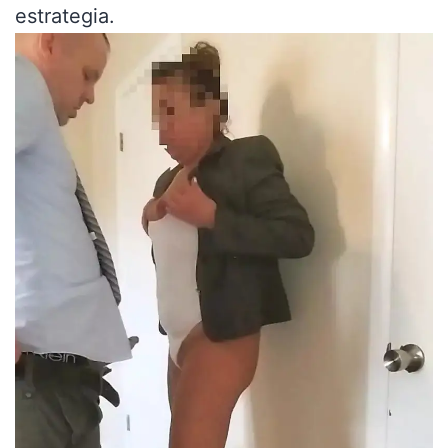
estrategia.