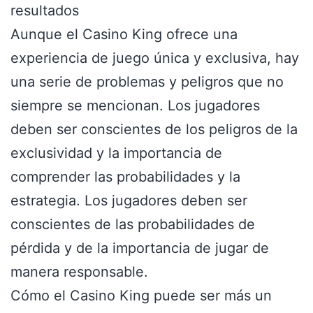
resultados
Aunque el Casino King ofrece una
experiencia de juego única y exclusiva, hay
una serie de problemas y peligros que no
siempre se mencionan. Los jugadores
deben ser conscientes de los peligros de la
exclusividad y la importancia de
comprender las probabilidades y la
estrategia. Los jugadores deben ser
conscientes de las probabilidades de
pérdida y de la importancia de jugar de
manera responsable.
Cómo el Casino King puede ser más un