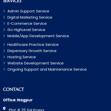
SERVICES
Admin Support Service
Digital Marketing Service
E-Commerce Service
Go HighLevel Service
Mobile/App Development Service
Healthcare Practice Service
Dispensary Growth Service
Hosting Service
Website Development Service
Ongoing Support and Maintenance Service
CONTACT
Office: Nagpur
Plot # 25 Sai Krupa,