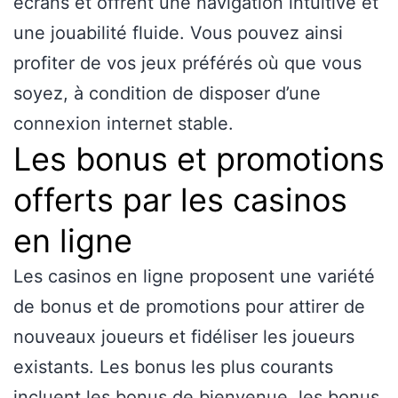
écrans et offrent une navigation intuitive et
une jouabilité fluide. Vous pouvez ainsi
profiter de vos jeux préférés où que vous
soyez, à condition de disposer d’une
connexion internet stable.
Les bonus et promotions
offerts par les casinos
en ligne
Les casinos en ligne proposent une variété
de bonus et de promotions pour attirer de
nouveaux joueurs et fidéliser les joueurs
existants. Les bonus les plus courants
incluent les bonus de bienvenue, les bonus