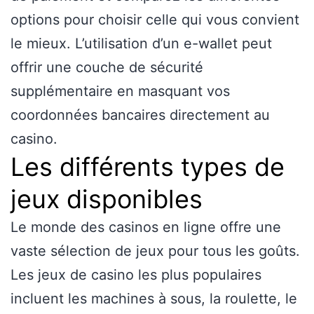
options pour choisir celle qui vous convient
le mieux. L’utilisation d’un e-wallet peut
offrir une couche de sécurité
supplémentaire en masquant vos
coordonnées bancaires directement au
casino.
Les différents types de
jeux disponibles
Le monde des casinos en ligne offre une
vaste sélection de jeux pour tous les goûts.
Les jeux de casino les plus populaires
incluent les machines à sous, la roulette, le