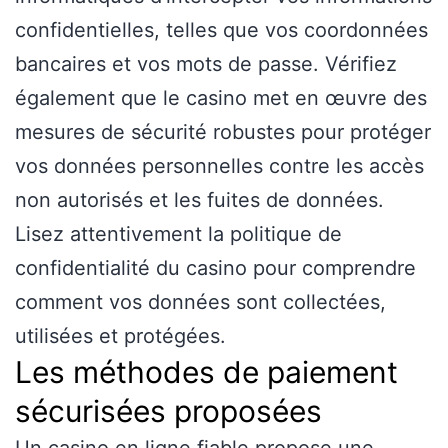
confidentielles, telles que vos coordonnées
bancaires et vos mots de passe. Vérifiez
également que le casino met en œuvre des
mesures de sécurité robustes pour protéger
vos données personnelles contre les accès
non autorisés et les fuites de données.
Lisez attentivement la politique de
confidentialité du casino pour comprendre
comment vos données sont collectées,
utilisées et protégées.
Les méthodes de paiement
sécurisées proposées
Un casino en ligne fiable propose une