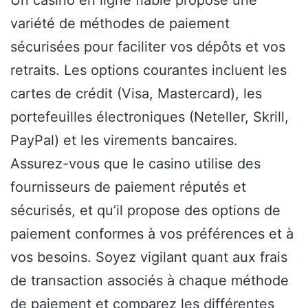
variété de méthodes de paiement
sécurisées pour faciliter vos dépôts et vos
retraits. Les options courantes incluent les
cartes de crédit (Visa, Mastercard), les
portefeuilles électroniques (Neteller, Skrill,
PayPal) et les virements bancaires.
Assurez-vous que le casino utilise des
fournisseurs de paiement réputés et
sécurisés, et qu’il propose des options de
paiement conformes à vos préférences et à
vos besoins. Soyez vigilant quant aux frais
de transaction associés à chaque méthode
de paiement et comparez les différentes