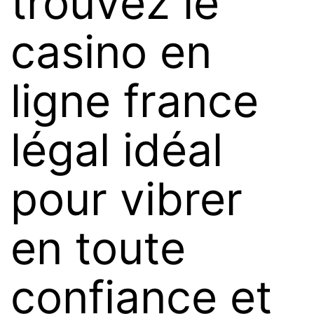
trouvez le
casino en
ligne france
légal idéal
pour vibrer
en toute
confiance et