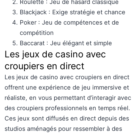
Roulette : Jeu de hasard classique
Blackjack : Exige stratégie et chance
Poker : Jeu de compétences et de
compétition
Baccarat : Jeu élégant et simple
Les jeux de casino avec
croupiers en direct
Les jeux de casino avec croupiers en direct
offrent une expérience de jeu immersive et
réaliste, en vous permettant d’interagir avec
des croupiers professionnels en temps réel.
Ces jeux sont diffusés en direct depuis des
studios aménagés pour ressembler à des