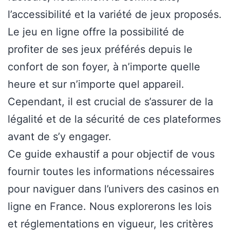
l’accessibilité et la variété de jeux proposés.
Le jeu en ligne offre la possibilité de
profiter de ses jeux préférés depuis le
confort de son foyer, à n’importe quelle
heure et sur n’importe quel appareil.
Cependant, il est crucial de s’assurer de la
légalité et de la sécurité de ces plateformes
avant de s’y engager.
Ce guide exhaustif a pour objectif de vous
fournir toutes les informations nécessaires
pour naviguer dans l’univers des casinos en
ligne en France. Nous explorerons les lois
et réglementations en vigueur, les critères