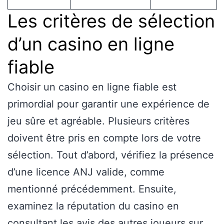
Les critères de sélection
d’un casino en ligne
fiable
Choisir un casino en ligne fiable est
primordial pour garantir une expérience de
jeu sûre et agréable. Plusieurs critères
doivent être pris en compte lors de votre
sélection. Tout d’abord, vérifiez la présence
d’une licence ANJ valide, comme
mentionné précédemment. Ensuite,
examinez la réputation du casino en
consultant les avis des autres joueurs sur