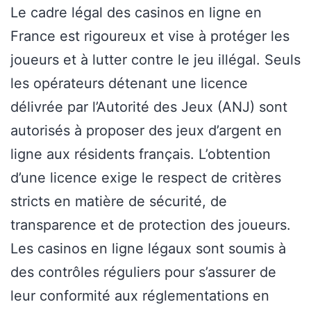
Le cadre légal des casinos en ligne en
France est rigoureux et vise à protéger les
joueurs et à lutter contre le jeu illégal. Seuls
les opérateurs détenant une licence
délivrée par l’Autorité des Jeux (ANJ) sont
autorisés à proposer des jeux d’argent en
ligne aux résidents français. L’obtention
d’une licence exige le respect de critères
stricts en matière de sécurité, de
transparence et de protection des joueurs.
Les casinos en ligne légaux sont soumis à
des contrôles réguliers pour s’assurer de
leur conformité aux réglementations en