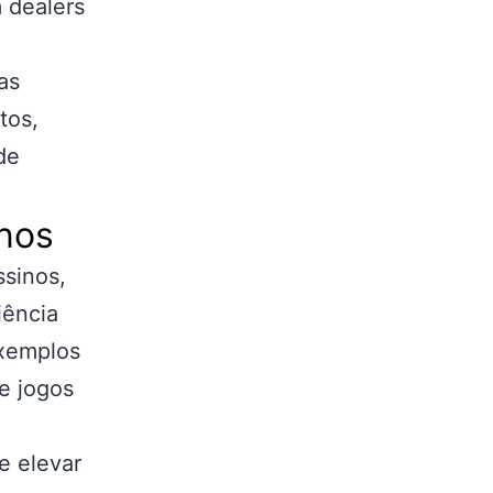
 dealers
as
tos,
de
inos
ssinos,
iência
exemplos
e jogos
e elevar