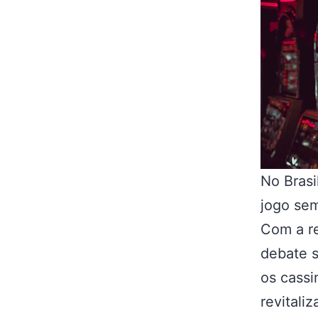
No Brasi
jogo sem
Com a re
debate s
os cassi
revitali