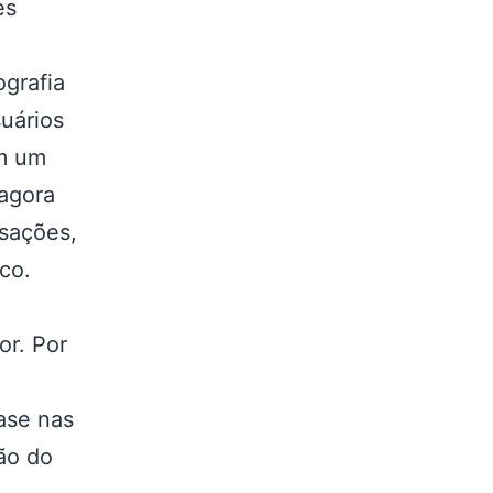
es
grafia
uários
em um
 agora
nsações,
co.
or. Por
ase nas
ão do