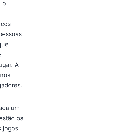
a o
icos
 pessoas
que
e
ugar. A
inos
gadores.
cada um
 estão os
s jogos