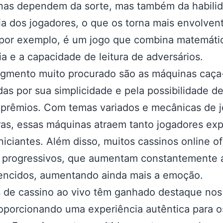
nas dependem da sorte, mas também da habili
ia dos jogadores, o que os torna mais envolven
 por exemplo, é um jogo que combina matemáti
ia e a capacidade de leitura de adversários.
egmento muito procurado são as máquinas caça-
as por sua simplicidade e pela possibilidade d
 prêmios. Com temas variados e mecânicas de 
as, essas máquinas atraem tanto jogadores exp
niciantes. Além disso, muitos cassinos online 
s progressivos, que aumentam constantemente 
encidos, aumentando ainda mais a emoção.
 de cassino ao vivo têm ganhado destaque nos
oporcionando uma experiência autêntica para o