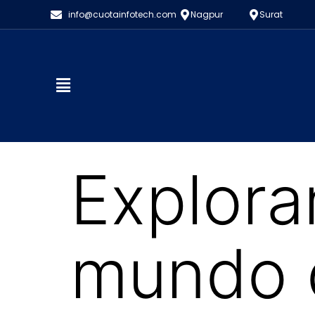
info@cuotainfotech.com
Nagpur
Surat
Explora
mundo 