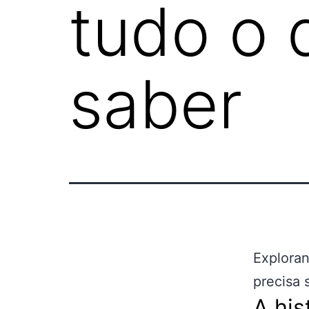
tudo o 
saber
Explora
precisa 
A his