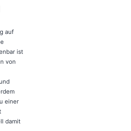
d
g auf
le
enbar ist
en von
 und
ßerdem
u einer
t
ll damit