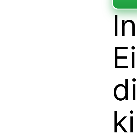
I
E
d
k