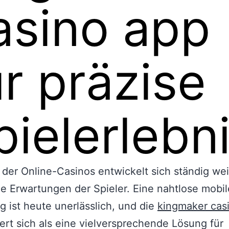
asino app
ür präzise
pielerlebn
 der Online-Casinos entwickelt sich ständig wei
die Erwartungen der Spieler. Eine nahtlose mobil
g ist heute unerlässlich, und die
kingmaker cas
iert sich als eine vielversprechende Lösung für