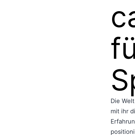
c
f
S
Die Welt
mit ihr 
Erfahrun
position