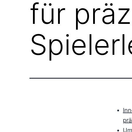
für präz
Spieler
Inn
prä
Umf