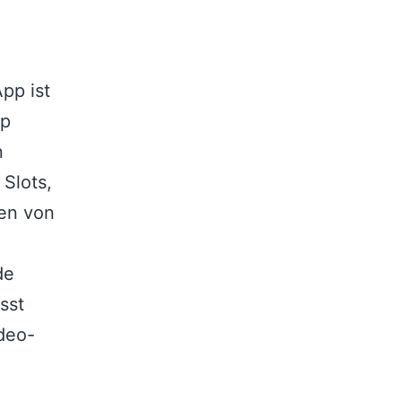
pp ist
pp
n
Slots,
den von
de
sst
deo-