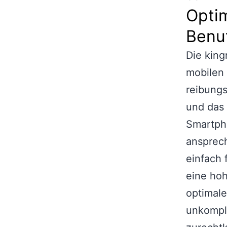
Optim
Benu
Die king
mobilen 
reibungs
und das 
Smartpho
ansprech
einfach 
eine hoh
optimale
unkompli