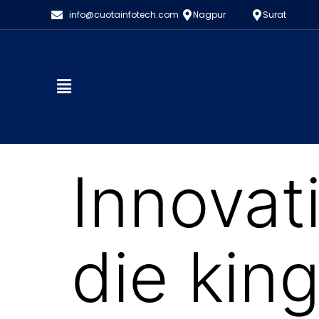
info@cuotainfotech.com
Nagpur
Surat
Innovat
die kin