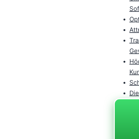
So
Opt
Att
Tr
Ge
Höc
Ku
Sch
Die