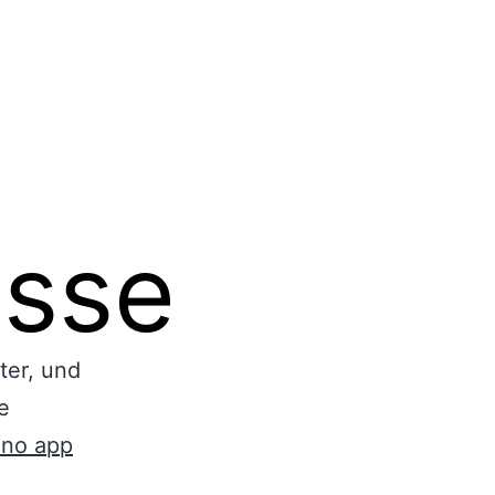
isse
ter, und
e
ino app