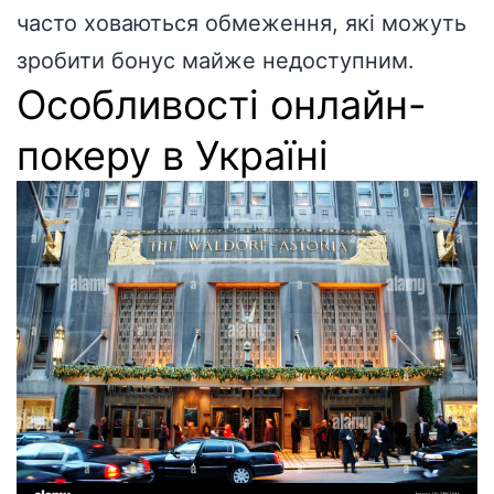
часто ховаються обмеження, які можуть
зробити бонус майже недоступним.
Особливості онлайн-
покеру в Україні