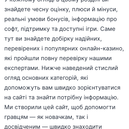
знайдете чесну оцінку, плюси й мінуси,
реальні умови бонусів, інформацію про
софт, підтримку та доступні ігри. Саме
тут ви знайдете добірку надійних,
перевірених і популярних онлайн-казино,
які пройшли повну перевірку нашими
експертами. Нижче наведений стислий
огляд основних категорій, які
допоможуть вам швидко зорієнтуватися
на сайті та знайти потрібну інформацію.
Ми створили цей сайт, щоб допомогти
гравцям — як новачкам, так і
досвідченим — швидко знаходити