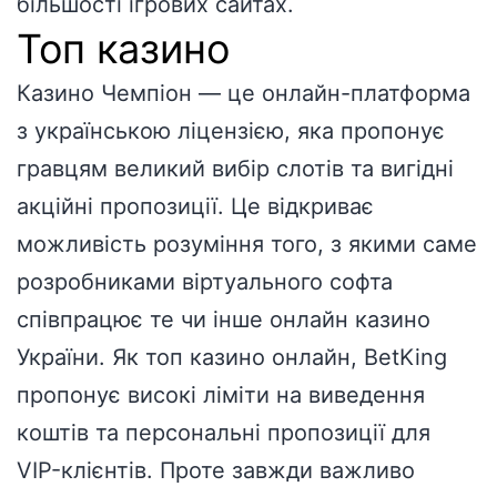
більшості ігрових сайтах.
Топ казино
Казино Чемпіон — це онлайн-платформа
з українською ліцензією, яка пропонує
гравцям великий вибір слотів та вигідні
акційні пропозиції. Це відкриває
можливість розуміння того, з якими саме
розробниками віртуального софта
співпрацює те чи інше онлайн казино
України. Як топ казино онлайн, BetKing
пропонує високі ліміти на виведення
коштів та персональні пропозиції для
VIP-клієнтів. Проте завжди важливо