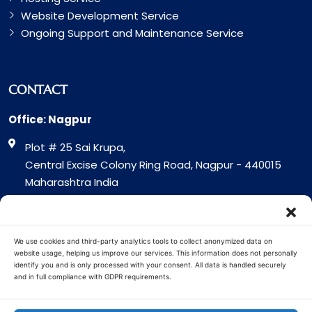
Website Development Service
Ongoing Support and Maintenance Service
CONTACT
Office: Nagpur
Plot # 25 Sai Krupa,
Central Excise Colony Ring Road, Nagpur - 440015
Maharashtra India
Office: Surat
317 Green Plaza Motha Varacha, Near VIP Circle
We use cookies and third-party analytics tools to collect anonymized data on
Surat - 394101
website usage, helping us improve our services. This information does not personally
identify you and is only processed with your consent. All data is handled securely
Gujrat India
and in full compliance with GDPR requirements.