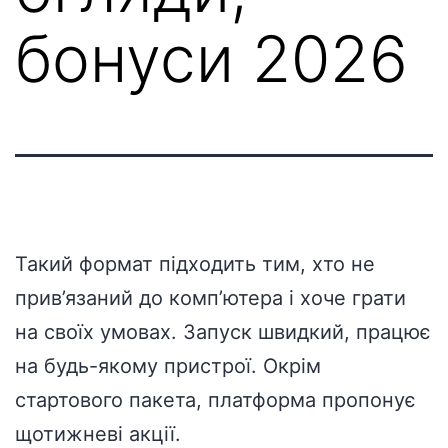
бонуси 2026
Такий формат підходить тим, хто не
прив’язаний до комп’ютера і хоче грати
на своїх умовах. Запуск швидкий, працює
на будь-якому пристрої. Окрім
стартового пакета, платформа пропонує
щотижневі акції.