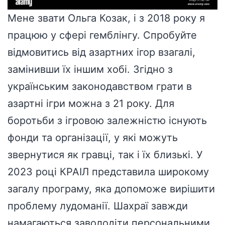
Мене звати Ольга Козак, і з 2018 року я
працюю у сфері гемблінгу. Спробуйте
відмовитись від азартних ігор взагалі,
замінивши їх іншим хобі. Згідно з
українським законодавством грати в
азартні ігри можна з 21 року. Для
боротьби з ігровою залежністю існують
фонди та організації, у які можуть
звернутися як гравці, так і їх близькі. У
2023 році КРАІЛ представила широкому
загалу програму, яка допоможе вирішити
проблему лудоманії. Шахраї завжди
намагаються заволодіти персональними