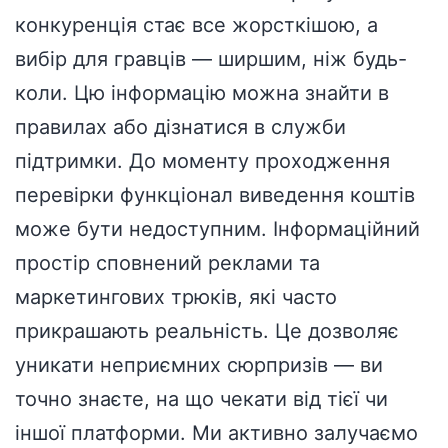
конкуренція стає все жорсткішою, а
вибір для гравців — ширшим, ніж будь-
коли. Цю інформацію можна знайти в
правилах або дізнатися в служби
підтримки. До моменту проходження
перевірки функціонал виведення коштів
може бути недоступним. Інформаційний
простір сповнений реклами та
маркетингових трюків, які часто
прикрашають реальність. Це дозволяє
уникати неприємних сюрпризів — ви
точно знаєте, на що чекати від тієї чи
іншої платформи. Ми активно залучаємо