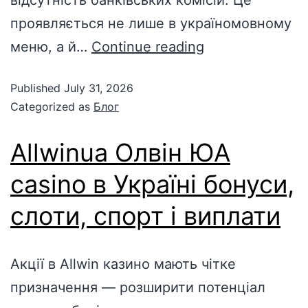
проявляється не лише в україномовному
меню, а й…
Continue reading
Published
July 31, 2026
Categorized as
Блог
Allwinua Олвін ЮА
casino в Україні бонуси,
слоти, спорт і виплати
Акції в Allwin казино мають чітке
призначення — розширити потенціал