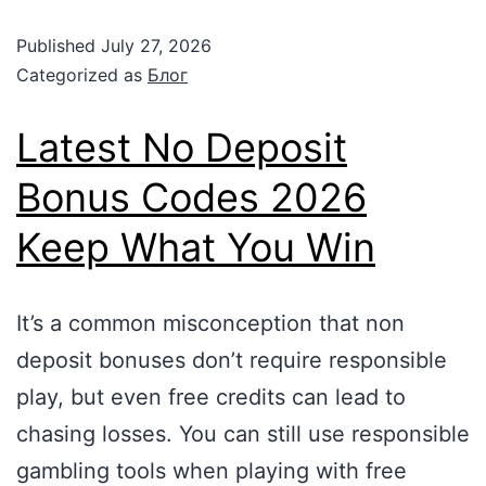
Published
July 27, 2026
Categorized as
Блог
Latest No Deposit
Bonus Codes 2026
Keep What You Win
It’s a common misconception that non
deposit bonuses don’t require responsible
play, but even free credits can lead to
chasing losses. You can still use responsible
gambling tools when playing with free