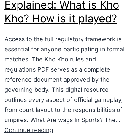
Explained: What is Kho
Kho? How is it played?
Access to the full regulatory framework is
essential for anyone participating in formal
matches. The Kho Kho rules and
regulations PDF serves as a complete
reference document approved by the
governing body. This digital resource
outlines every aspect of official gameplay,
from court layout to the responsibilities of
umpires. What Are wags In Sports? The…
Continue reading