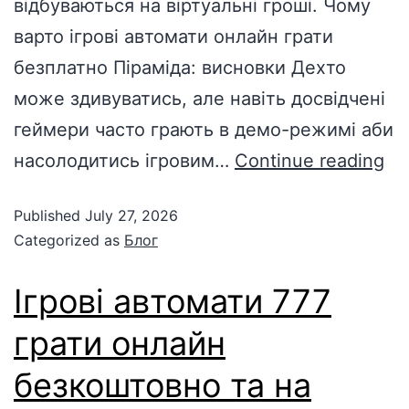
відбуваються на віртуальні гроші. Чому
варто ігрові автомати онлайн грати
безплатно Піраміда: висновки Дехто
може здивуватись, але навіть досвідчені
геймери часто грають в демо-режимі аби
насолодитись ігровим…
Continue reading
Published
July 27, 2026
Categorized as
Блог
Ігрові автомати 777
грати онлайн
безкоштовно та на