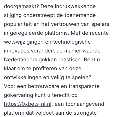
doorgemaakt? Deze indrukwekkende
stijging onderstreept de toenemende
populariteit en het vertrouwen van spelers
in gereguleerde platforms. Met de recente
wetswijzigingen en technologische
innovaties verandert de manier waarop
Nederlanders gokken drastisch. Bent u
klaar om te profiteren van deze
ontwikkelingen en veilig te spelen?
Voor een betrouwbare en transparante
gokervaring kunt u terecht op
https://0xbets-nl.nl
, een toonaangevend
platform dat voldoet aan de strengste