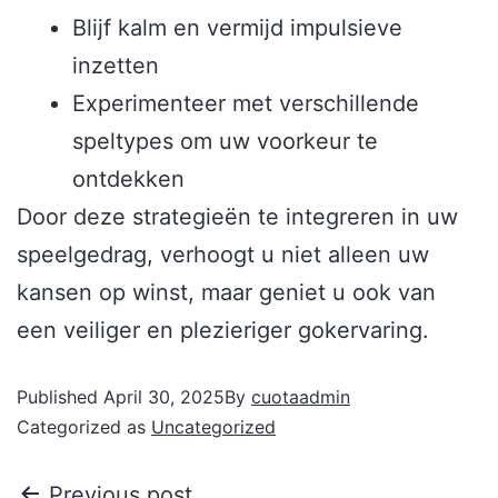
Blijf kalm en vermijd impulsieve
inzetten
Experimenteer met verschillende
speltypes om uw voorkeur te
ontdekken
Door deze strategieën te integreren in uw
speelgedrag, verhoogt u niet alleen uw
kansen op winst, maar geniet u ook van
een veiliger en plezieriger gokervaring.
Published
April 30, 2025
By
cuotaadmin
Categorized as
Uncategorized
Previous post