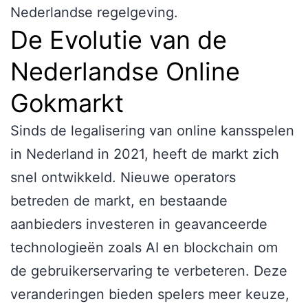
Nederlandse regelgeving.
De Evolutie van de
Nederlandse Online
Gokmarkt
Sinds de legalisering van online kansspelen
in Nederland in 2021, heeft de markt zich
snel ontwikkeld. Nieuwe operators
betreden de markt, en bestaande
aanbieders investeren in geavanceerde
technologieën zoals AI en blockchain om
de gebruikerservaring te verbeteren. Deze
veranderingen bieden spelers meer keuze,