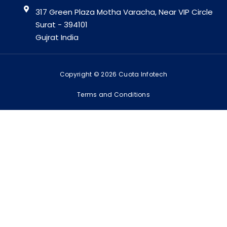
317 Green Plaza Motha Varacha, Near VIP Circle
Surat - 394101
Gujrat India
Copyright © 2026 Cuota Infotech
Terms and Conditions