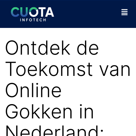
Ontdek de
Toekomst van
Online
Gokken in
Nederland: