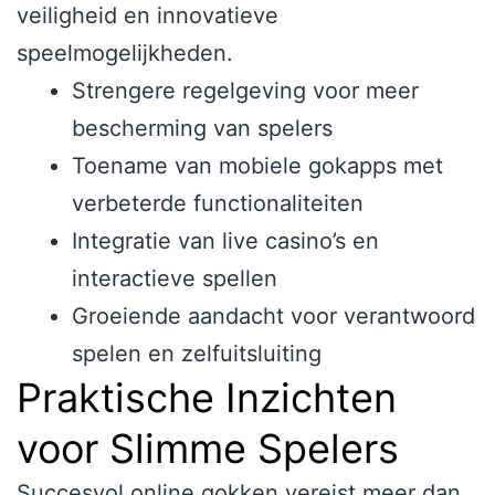
veiligheid en innovatieve
speelmogelijkheden.
Strengere regelgeving voor meer
bescherming van spelers
Toename van mobiele gokapps met
verbeterde functionaliteiten
Integratie van live casino’s en
interactieve spellen
Groeiende aandacht voor verantwoord
spelen en zelfuitsluiting
Praktische Inzichten
voor Slimme Spelers
Succesvol online gokken vereist meer dan