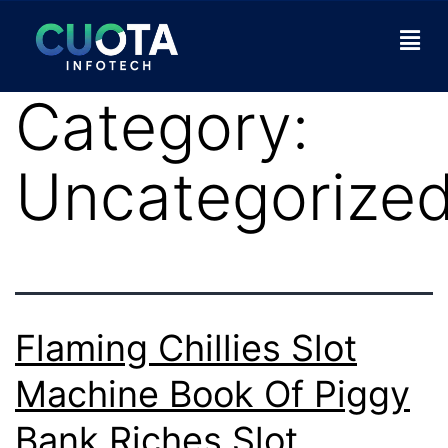
Category:
Uncategorize
Flaming Chillies Slot
Machine Book Of Piggy
Bank Riches Slot