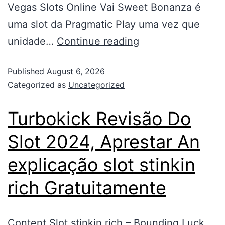
Vegas Slots Online Vai Sweet Bonanza é
uma slot da Pragmatic Play uma vez que
unidade…
Continue reading
Published
August 6, 2026
Categorized as
Uncategorized
Turbokick Revisão Do
Slot 2024, Aprestar An
explicação slot stinkin
rich Gratuitamente
Content Slot stinkin rich – Bounding Luck