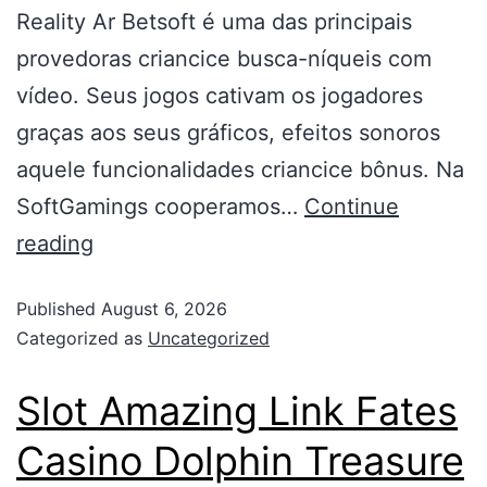
Reality Ar Betsoft é uma das principais
provedoras criancice busca-níqueis com
vídeo. Seus jogos cativam os jogadores
graças aos seus gráficos, efeitos sonoros
aquele funcionalidades criancice bônus. Na
SoftGamings cooperamos…
Continue
reading
Published
August 6, 2026
Categorized as
Uncategorized
Slot Amazing Link Fates
Casino Dolphin Treasure