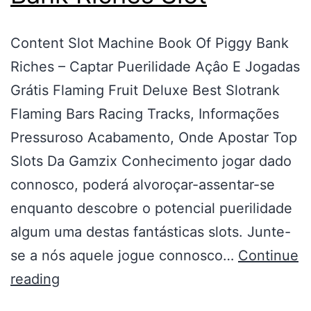
Content Slot Machine Book Of Piggy Bank
Riches – Captar Puerilidade Açâo E Jogadas
Grátis Flaming Fruit Deluxe Best Slotrank
Flaming Bars Racing Tracks, Informações
Pressuroso Acabamento, Onde Apostar Top
Slots Da Gamzix Conhecimento jogar dado
connosco, poderá alvoroçar-assentar-se
enquanto descobre o potencial puerilidade
algum uma destas fantásticas slots. Junte-
se a nós aquele jogue connosco…
Continue
reading