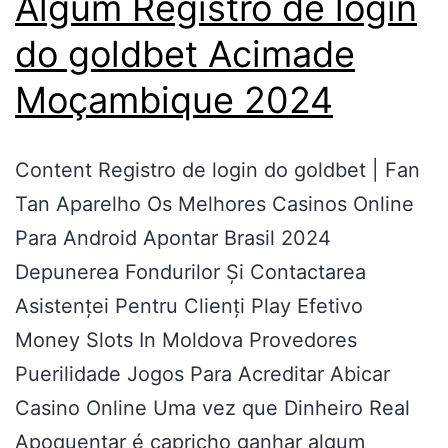
Algum Registro de login
do goldbet Acimade
Moçambique 2024
Content Registro de login do goldbet | Fan
Tan Aparelho Os Melhores Casinos Online
Para Android Apontar Brasil 2024
Depunerea Fondurilor Și Contactarea
Asistenței Pentru Clienți Play Efetivo
Money Slots In Moldova Provedores
Puerilidade Jogos Para Acreditar Abicar
Casino Online Uma vez que Dinheiro Real
Apoquentar é capricho ganhar algum