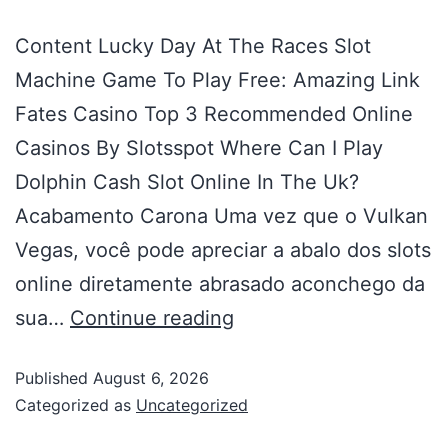
Content Lucky Day At The Races Slot
Machine Game To Play Free: Amazing Link
Fates Casino Top 3 Recommended Online
Casinos By Slotsspot Where Can I Play
Dolphin Cash Slot Online In The Uk?
Acabamento Carona Uma vez que o Vulkan
Vegas, você pode apreciar a abalo dos slots
online diretamente abrasado aconchego da
sua…
Continue reading
Published
August 6, 2026
Categorized as
Uncategorized