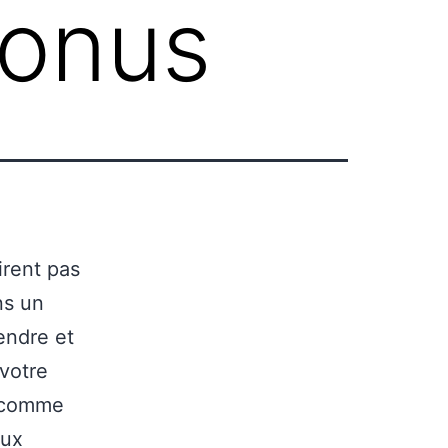
Bonus
irent pas
ns un
endre et
votre
e comme
eux