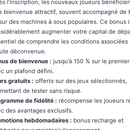
Dès l’inscription, les nouveaux joueurs bénéficie
 bienvenue attractif, souvent accompagné de 
 sur des machines à sous populaires. Ce bonus in
sidérablement augmenter votre capital de dépa
ssentiel de comprendre les conditions associées
oute déconvenue.
nus de bienvenue :
jusqu’à 150 % sur le premie
c un plafond défini.
rs gratuits :
offerts sur des jeux sélectionnés,
mettant de tester sans risque.
gramme de fidélité :
récompense les joueurs ré
c des avantages exclusifs.
omotions hebdomadaires :
bonus recharge et