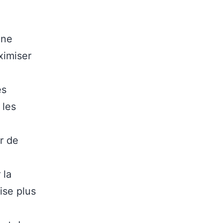
une
ximiser
es
 les
r de
 la
ise plus