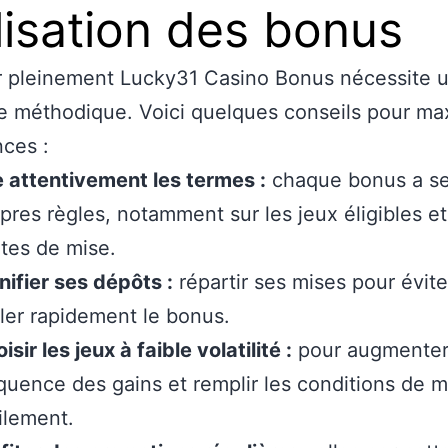
tilisation des bonus
r pleinement Lucky31 Casino Bonus nécessite 
 méthodique. Voici quelques conseils pour ma
ces :
e attentivement les termes :
chaque bonus a s
pres règles, notamment sur les jeux éligibles et
ites de mise.
nifier ses dépôts :
répartir ses mises pour évite
ler rapidement le bonus.
isir les jeux à faible volatilité :
pour augmenter
quence des gains et remplir les conditions de m
ilement.