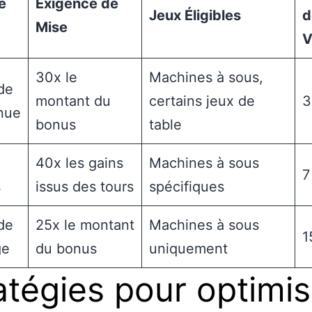
e
Exigence de
Jeux Éligibles
d
Mise
V
30x le
Machines à sous,
de
montant du
certains jeux de
3
nue
bonus
table
40x les gains
Machines à sous
7
s
issus des tours
spécifiques
de
25x le montant
Machines à sous
1
ge
du bonus
uniquement
atégies pour optimis