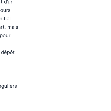
nt d’un
tours
itial
rt, mais
 pour
r dépôt
guliers