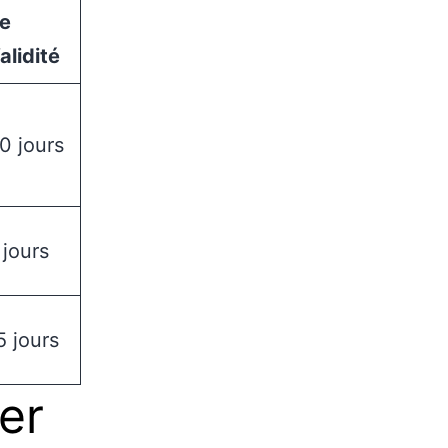
e
alidité
0 jours
 jours
5 jours
er