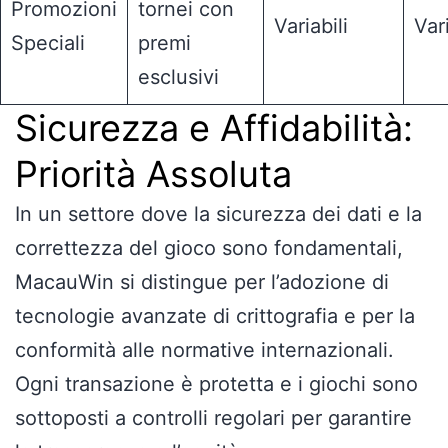
Promozioni
tornei con
Variabili
Var
Speciali
premi
esclusivi
Sicurezza e Affidabilità:
Priorità Assoluta
In un settore dove la sicurezza dei dati e la
correttezza del gioco sono fondamentali,
MacauWin si distingue per l’adozione di
tecnologie avanzate di crittografia e per la
conformità alle normative internazionali.
Ogni transazione è protetta e i giochi sono
sottoposti a controlli regolari per garantire