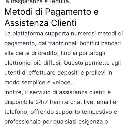
la trasparenza e l’equità.
Metodi di Pagamento e
Assistenza Clienti
La piattaforma supporta numerosi metodi di
pagamento, dai tradizionali bonifici bancari
alle carte di credito, fino ai portafogli
elettronici più diffusi. Questo permette agli
utenti di effettuare depositi e prelievi in
modo semplice e veloce.
Inoltre, il servizio di assistenza clienti è
disponibile 24/7 tramite chat live, email e
telefono, offrendo supporto tempestivo e
professionale per qualsiasi esigenza o