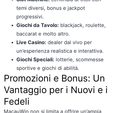
temi diversi, bonus e jackpot
progressivi.
Giochi da Tavolo:
blackjack, roulette,
baccarat e molto altro.
Live Casino:
dealer dal vivo per
un’esperienza realistica e interattiva.
Giochi Speciali:
lotterie, scommesse
sportive e giochi di abilità.
Promozioni e Bonus: Un
Vantaggio per i Nuovi e i
Fedeli
MacauWin non si limita a offrire un’ampia