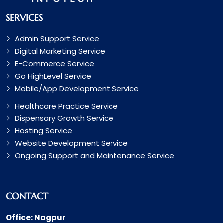
SERVICES
Admin Support Service
Digital Marketing Service
E-Commerce Service
Go HighLevel Service
Mobile/App Development Service
Healthcare Practice Service
Dispensary Growth Service
Hosting Service
Website Development Service
Ongoing Support and Maintenance Service
CONTACT
Office: Nagpur