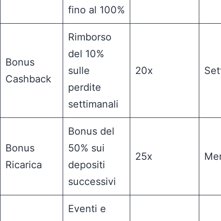
fino al 100%
Rimborso
del 10%
Bonus
sulle
20x
Set
Cashback
perdite
settimanali
Bonus del
Bonus
50% sui
25x
Men
Ricarica
depositi
successivi
Eventi e