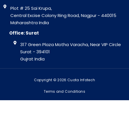
Plot # 25 Sai Krupa,
Central Excise Colony Ring Road, Nagpur - 440015
Maharashtra India
Office: Surat
317 Green Plaza Motha Varacha, Near VIP Circle
Surat - 394101
Gujrat India
Copyright © 2026 Cuota Infotech
Terms and Conditions