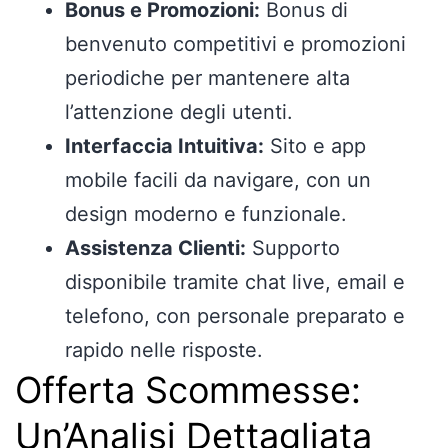
Bonus e Promozioni:
Bonus di
benvenuto competitivi e promozioni
periodiche per mantenere alta
l’attenzione degli utenti.
Interfaccia Intuitiva:
Sito e app
mobile facili da navigare, con un
design moderno e funzionale.
Assistenza Clienti:
Supporto
disponibile tramite chat live, email e
telefono, con personale preparato e
rapido nelle risposte.
Offerta Scommesse:
Un’Analisi Dettagliata