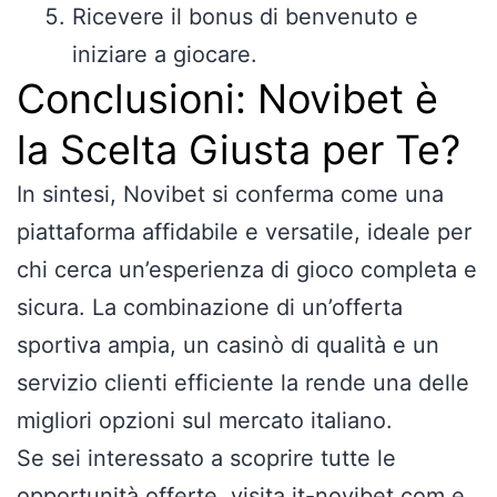
Ricevere il bonus di benvenuto e
iniziare a giocare.
Conclusioni: Novibet è
la Scelta Giusta per Te?
In sintesi, Novibet si conferma come una
piattaforma affidabile e versatile, ideale per
chi cerca un’esperienza di gioco completa e
sicura. La combinazione di un’offerta
sportiva ampia, un casinò di qualità e un
servizio clienti efficiente la rende una delle
migliori opzioni sul mercato italiano.
Se sei interessato a scoprire tutte le
opportunità offerte, visita
it-novibet.com
e