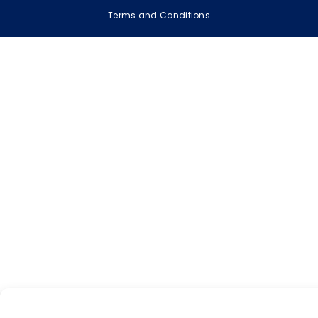
Terms and Conditions