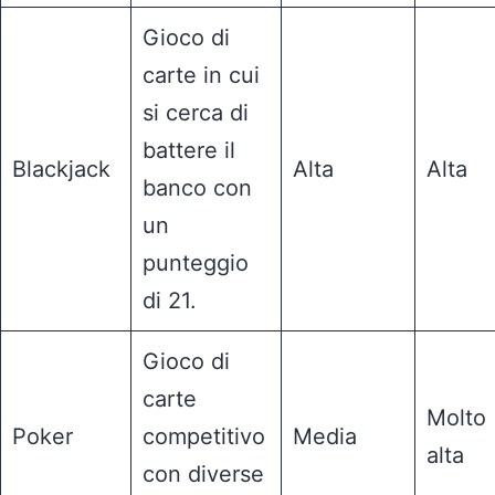
Gioco di
carte in cui
si cerca di
battere il
Blackjack
Alta
Alta
banco con
un
punteggio
di 21.
Gioco di
carte
Molto
Poker
competitivo
Media
alta
con diverse