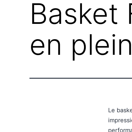
Basket 
en plei
Le bask
impressi
performa