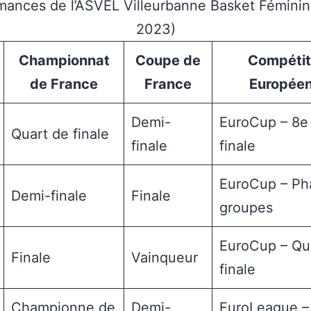
mances de l’ASVEL Villeurbanne Basket Féminin
2023)
Championnat
Coupe de
Compétit
de France
France
Europée
Demi-
EuroCup – 8e
Quart de finale
finale
finale
EuroCup – Ph
Demi-finale
Finale
groupes
EuroCup – Qu
Finale
Vainqueur
finale
Championne de
Demi-
EuroLeague –