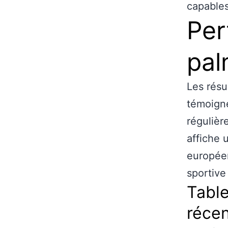
capables
Per
pal
Les résu
témoigne
régulièr
affiche 
européen
sportive
Table
réce