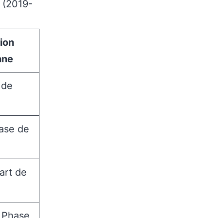
 (2019-
ion
nne
 de
ase de
art de
 Phase