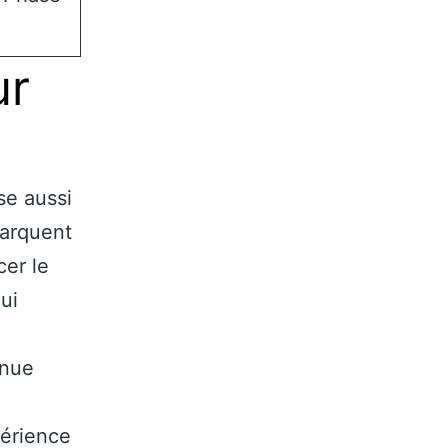
ur
se aussi
marquent
cer le
ui
nnue
périence