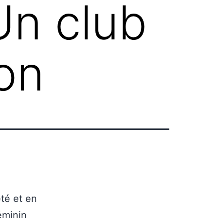
Un club
on
té et en
éminin