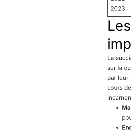
2023
Les
imp
Le succè
sur la q
par leur 
cours de
incarnent
Ma
pou
En