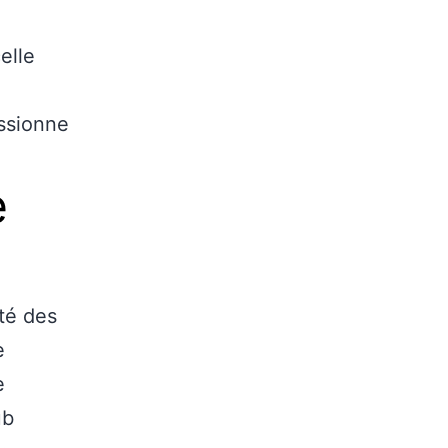
elle
essionne
e
ité des
e
e
ub