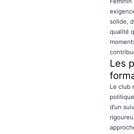
Féminin 
exigence
solide, 
qualité 
moments 
contribu
Les p
form
Le club
politiqu
d’un sui
rigoureu
approche