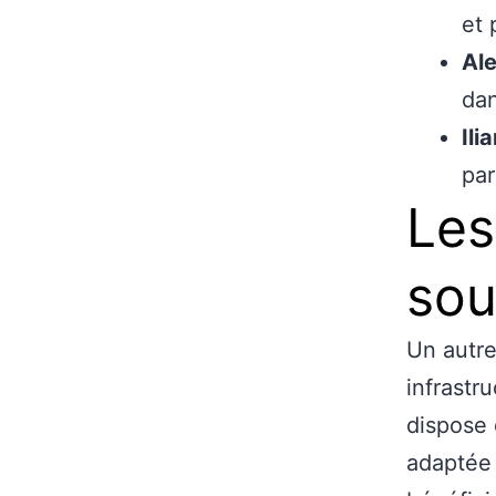
et 
Ale
dan
Ili
par
Les
sou
Un autre
infrastr
dispose 
adaptée 