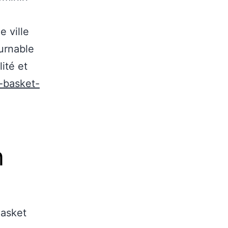
 ville
urnable
ité et
-basket-
n
Basket