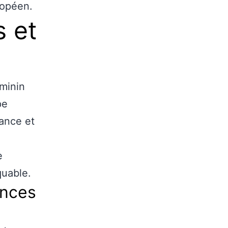
ropéen.
 et
éminin
pe
ance et
e
quable.
ances