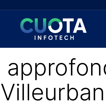
 approfon
 Villeurba