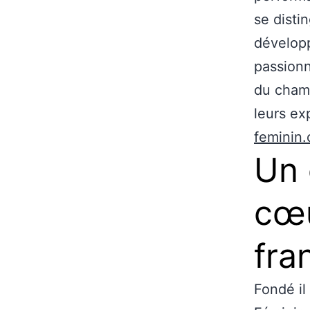
se disti
développ
passionn
du champ
leurs ex
feminin
Un 
cœu
fra
Fondé il