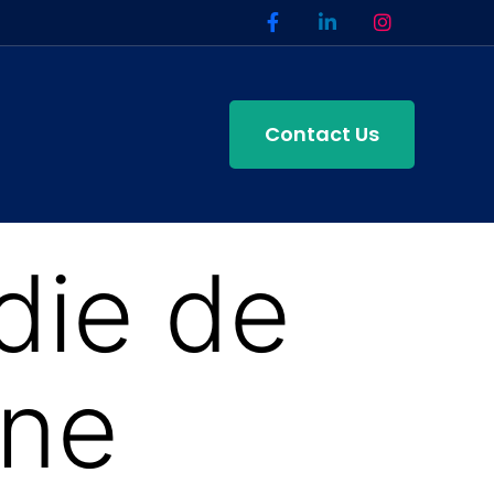
Contact Us
die de
nne