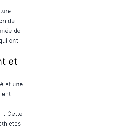
ture
ion de
onnée de
qui ont
t et
é et une
ient
on. Cette
athlètes