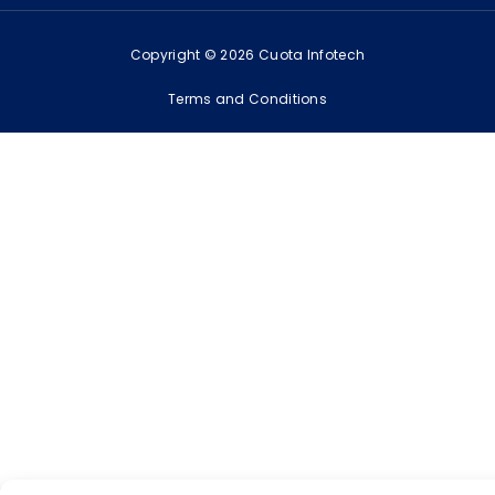
Copyright © 2026 Cuota Infotech
Terms and Conditions