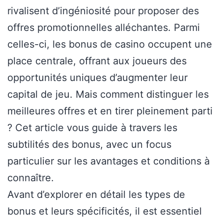
rivalisent d’ingéniosité pour proposer des
offres promotionnelles alléchantes. Parmi
celles-ci, les bonus de casino occupent une
place centrale, offrant aux joueurs des
opportunités uniques d’augmenter leur
capital de jeu. Mais comment distinguer les
meilleures offres et en tirer pleinement parti
? Cet article vous guide à travers les
subtilités des bonus, avec un focus
particulier sur les avantages et conditions à
connaître.
Avant d’explorer en détail les types de
bonus et leurs spécificités, il est essentiel