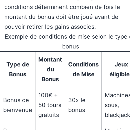
conditions déterminent combien de fois le
montant du bonus doit être joué avant de
pouvoir retirer les gains associés.
Exemple de conditions de mise selon le type
bonus
Montant
Type de
Conditions
Jeux
du
Bonus
de Mise
éligibl
Bonus
100€ +
Machines
Bonus de
30x le
50 tours
sous,
bienvenue
bonus
gratuits
blackjac