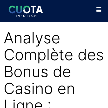
Analyse
Complète des
Bonus de
Casino en
Ligne :