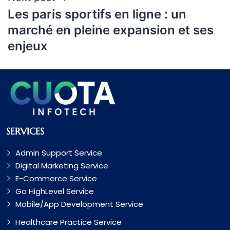
Les paris sportifs en ligne : un
marché en pleine expansion et ses
enjeux
SERVICES
Admin Support Service
Digital Marketing Service
E-Commerce Service
Go HighLevel Service
Mobile/App Development Service
Healthcare Practice Service