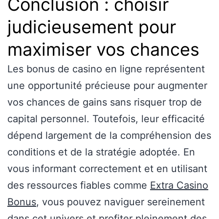
Conclusion : choisir
judicieusement pour
maximiser vos chances
Les bonus de casino en ligne représentent
une opportunité précieuse pour augmenter
vos chances de gains sans risquer trop de
capital personnel. Toutefois, leur efficacité
dépend largement de la compréhension des
conditions et de la stratégie adoptée. En
vous informant correctement et en utilisant
des ressources fiables comme
Extra Casino
Bonus
, vous pouvez naviguer sereinement
dans cet univers et profiter pleinement des