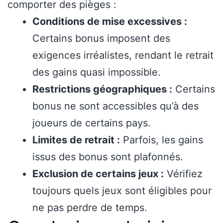
comporter des pièges :
Conditions de mise excessives :
Certains bonus imposent des
exigences irréalistes, rendant le retrait
des gains quasi impossible.
Restrictions géographiques :
Certains
bonus ne sont accessibles qu’à des
joueurs de certains pays.
Limites de retrait :
Parfois, les gains
issus des bonus sont plafonnés.
Exclusion de certains jeux :
Vérifiez
toujours quels jeux sont éligibles pour
ne pas perdre de temps.