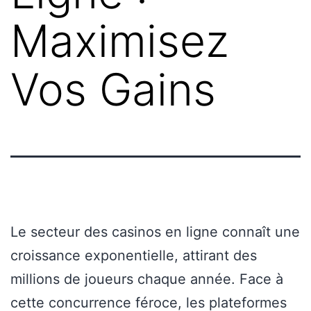
Maximisez
Vos Gains
Le secteur des casinos en ligne connaît une
croissance exponentielle, attirant des
millions de joueurs chaque année. Face à
cette concurrence féroce, les plateformes