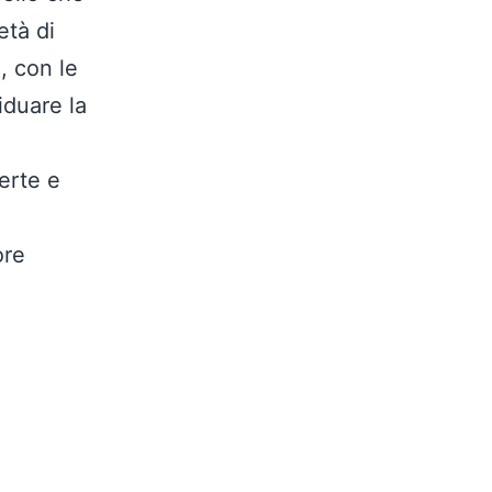
età di
, con le
iduare la
erte e
ore