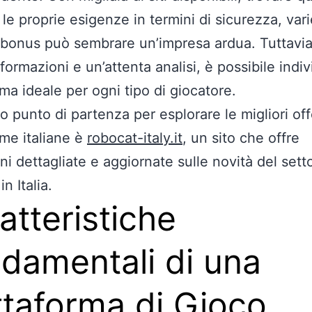
 le proprie esigenze in termini di sicurezza, vari
 bonus può sembrare un’impresa ardua. Tuttavia
formazioni e un’attenta analisi, è possibile indiv
rma ideale per ogni tipo di giocatore.
o punto di partenza per esplorare le migliori off
rme italiane è
robocat-italy.it
, un sito che offre
ni dettagliate e aggiornate sulle novità del sett
n Italia.
atteristiche
damentali di una
ttaforma di Gioco