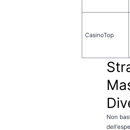
CasinoTop
Str
Mas
Div
Non bast
dell’esp