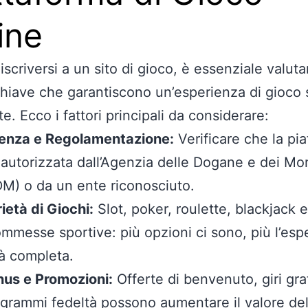
ine
iscriversi a un sito di gioco, è essenziale valuta
chiave che garantiscono un’esperienza di gioco 
e. Ecco i fattori principali da considerare:
cenza e Regolamentazione:
Verificare che la pi
 autorizzata dall’Agenzia delle Dogane e dei Mo
M) o da un ente riconosciuto.
ietà di Giochi:
Slot, poker, roulette, blackjack e
mmesse sportive: più opzioni ci sono, più l’esp
à completa.
us e Promozioni:
Offerte di benvenuto, giri grat
grammi fedeltà possono aumentare il valore del