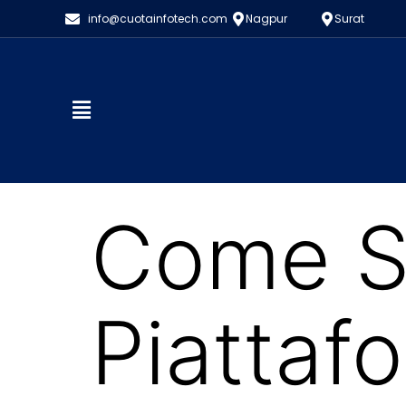
info@cuotainfotech.com
Nagpur
Surat
Come Sc
Piattaf