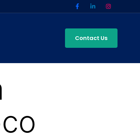
Contact Us
a
oco