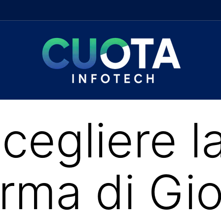
egliere l
orma di Gi