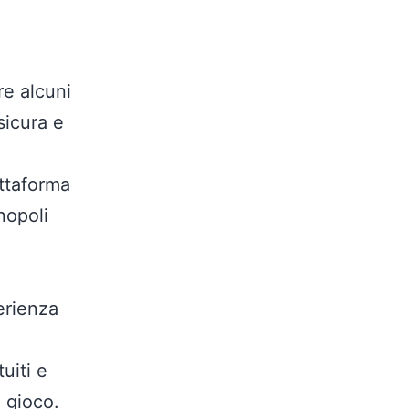
re alcuni
sicura e
attaforma
nopoli
erienza
uiti e
 gioco.