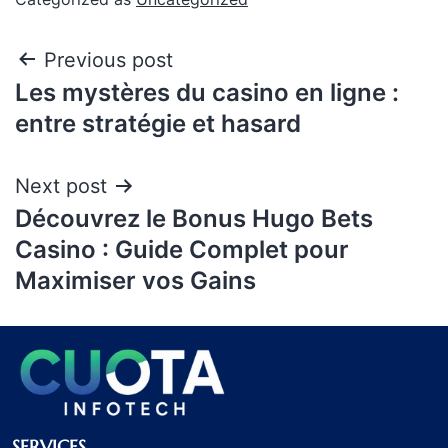
Previous post
Les mystères du casino en ligne :
entre stratégie et hasard
Next post
Découvrez le Bonus Hugo Bets
Casino : Guide Complet pour
Maximiser vos Gains
SERVICES