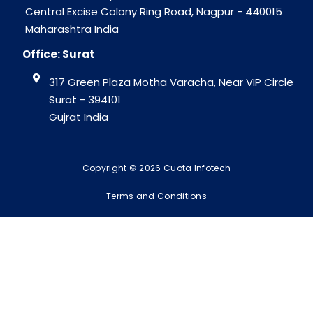
Central Excise Colony Ring Road, Nagpur - 440015
Maharashtra India
Office: Surat
317 Green Plaza Motha Varacha, Near VIP Circle
Surat - 394101
Gujrat India
Copyright © 2026 Cuota Infotech
Terms and Conditions