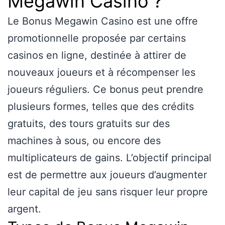
Megawin Casino ?
Le Bonus Megawin Casino est une offre
promotionnelle proposée par certains
casinos en ligne, destinée à attirer de
nouveaux joueurs et à récompenser les
joueurs réguliers. Ce bonus peut prendre
plusieurs formes, telles que des crédits
gratuits, des tours gratuits sur des
machines à sous, ou encore des
multiplicateurs de gains. L’objectif principal
est de permettre aux joueurs d’augmenter
leur capital de jeu sans risquer leur propre
argent.