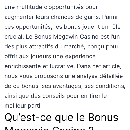
une multitude d’opportunités pour
augmenter leurs chances de gains. Parmi
ces opportunités, les bonus jouent un rôle
crucial. Le
Bonus Megawin Casino
est l’un
des plus attractifs du marché, conçu pour
offrir aux joueurs une expérience
enrichissante et lucrative. Dans cet article,
nous vous proposons une analyse détaillée
de ce bonus, ses avantages, ses conditions,
ainsi que des conseils pour en tirer le
meilleur parti.
Qu’est-ce que le Bonus