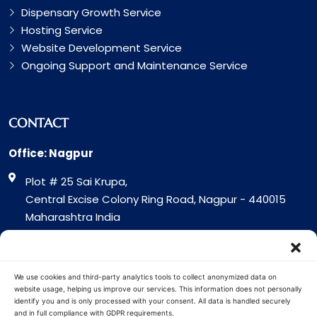
Dispensary Growth Service
Hosting Service
Website Development Service
Ongoing Support and Maintenance Service
CONTACT
Office: Nagpur
Plot # 25 Sai Krupa,
Central Excise Colony Ring Road, Nagpur - 440015
Maharashtra India
Office: Surat
317 Green Plaza Motha Varacha, Near VIP Circle
We use cookies and third-party analytics tools to collect anonymized data on
Surat - 394101
website usage, helping us improve our services. This information does not personally
identify you and is only processed with your consent. All data is handled securely
Gujrat India
and in full compliance with GDPR requirements.