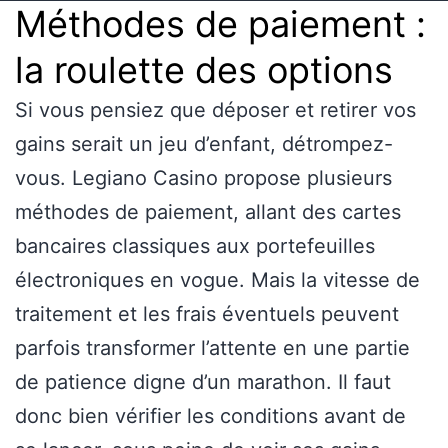
Méthodes de paiement :
la roulette des options
Si vous pensiez que déposer et retirer vos
gains serait un jeu d’enfant, détrompez-
vous. Legiano Casino propose plusieurs
méthodes de paiement, allant des cartes
bancaires classiques aux portefeuilles
électroniques en vogue. Mais la vitesse de
traitement et les frais éventuels peuvent
parfois transformer l’attente en une partie
de patience digne d’un marathon. Il faut
donc bien vérifier les conditions avant de