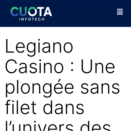
Legiano
Casino : Une
plongée sans
filet dans
l’univers des