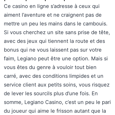
Ce casino en ligne s’adresse à ceux qui
aiment l’aventure et ne craignent pas de
mettre un peu les mains dans le cambouis.
Si vous cherchez un site sans prise de tête,
avec des jeux qui tiennent la route et des
bonus qui ne vous laissent pas sur votre
faim, Legiano peut être une option. Mais si
vous êtes du genre à vouloir tout bien
carré, avec des conditions limpides et un
service client aux petits soins, vous risquez
de lever les sourcils plus d’une fois. En
somme, Legiano Casino, c’est un peu le pari
du joueur qui aime le frisson autant que la