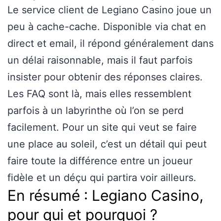
Le service client de Legiano Casino joue un
peu à cache-cache. Disponible via chat en
direct et email, il répond généralement dans
un délai raisonnable, mais il faut parfois
insister pour obtenir des réponses claires.
Les FAQ sont là, mais elles ressemblent
parfois à un labyrinthe où l’on se perd
facilement. Pour un site qui veut se faire
une place au soleil, c’est un détail qui peut
faire toute la différence entre un joueur
fidèle et un déçu qui partira voir ailleurs.
En résumé : Legiano Casino,
pour qui et pourquoi ?