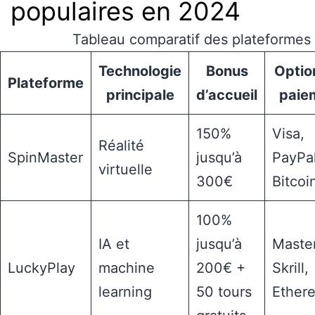
populaires en 2024
Tableau comparatif des plateformes
Technologie
Bonus
Optio
Plateforme
principale
d’accueil
paie
150%
Visa,
Réalité
SpinMaster
jusqu’à
PayPal
virtuelle
300€
Bitcoi
100%
IA et
jusqu’à
Maste
LuckyPlay
machine
200€ +
Skrill,
learning
50 tours
Ether