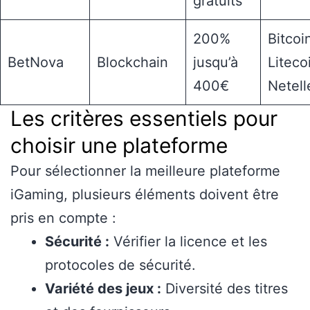
gratuits
200%
Bitcoi
BetNova
Blockchain
jusqu’à
Liteco
400€
Netell
Les critères essentiels pour
choisir une plateforme
Pour sélectionner la meilleure plateforme
iGaming, plusieurs éléments doivent être
pris en compte :
Sécurité :
Vérifier la licence et les
protocoles de sécurité.
Variété des jeux :
Diversité des titres