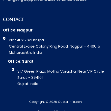
CONTACT
Office: Nagpur
Plot # 25 Sai Krupa,
Central Excise Colony Ring Road, Nagpur - 440015
Maharashtra India
Office: Surat
317 Green Plaza Motha Varacha, Near VIP Circle
Surat - 394101
Gujrat India
Copyright © 2026 Cuota Infotech