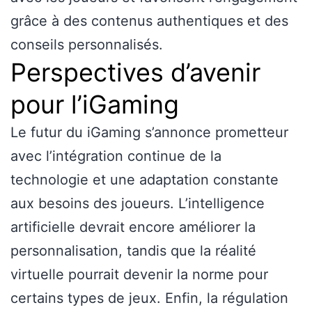
grâce à des contenus authentiques et des
conseils personnalisés.
Perspectives d’avenir
pour l’iGaming
Le futur du iGaming s’annonce prometteur
avec l’intégration continue de la
technologie et une adaptation constante
aux besoins des joueurs. L’intelligence
artificielle devrait encore améliorer la
personnalisation, tandis que la réalité
virtuelle pourrait devenir la norme pour
certains types de jeux. Enfin, la régulation