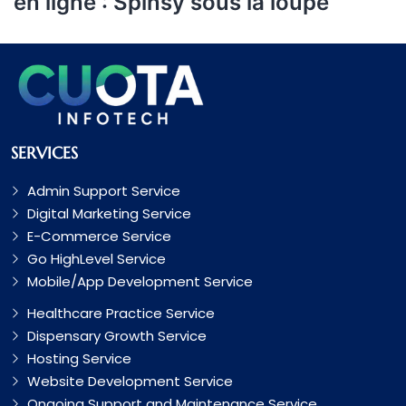
en ligne : Spinsy sous la loupe
SERVICES
Admin Support Service
Digital Marketing Service
E-Commerce Service
Go HighLevel Service
Mobile/App Development Service
Healthcare Practice Service
Dispensary Growth Service
Hosting Service
Website Development Service
Ongoing Support and Maintenance Service