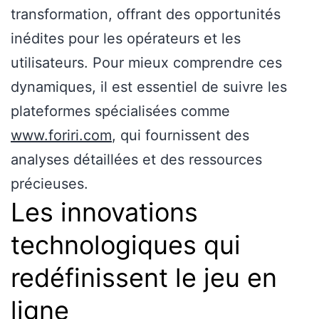
transformation, offrant des opportunités
inédites pour les opérateurs et les
utilisateurs. Pour mieux comprendre ces
dynamiques, il est essentiel de suivre les
plateformes spécialisées comme
www.foriri.com
, qui fournissent des
analyses détaillées et des ressources
précieuses.
Les innovations
technologiques qui
redéfinissent le jeu en
ligne