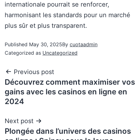
internationale pourrait se renforcer,
harmonisant les standards pour un marché
plus sûr et plus transparent.
Published
May 30, 2025
By
cuotaadmin
Categorized as
Uncategorized
Previous post
Découvrez comment maximiser vos
gains avec les casinos en ligne en
2024
Next post
Plongée dans l’univers des casinos