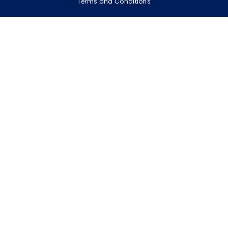
Terms and Conditions