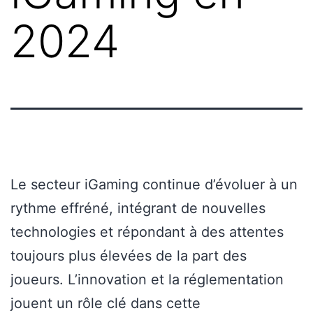
2024
Le secteur iGaming continue d’évoluer à un
rythme effréné, intégrant de nouvelles
technologies et répondant à des attentes
toujours plus élevées de la part des
joueurs. L’innovation et la réglementation
jouent un rôle clé dans cette