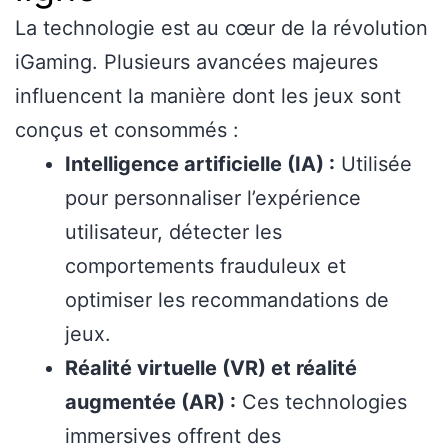
La technologie est au cœur de la révolution
iGaming. Plusieurs avancées majeures
influencent la manière dont les jeux sont
conçus et consommés :
Intelligence artificielle (IA) :
Utilisée
pour personnaliser l’expérience
utilisateur, détecter les
comportements frauduleux et
optimiser les recommandations de
jeux.
Réalité virtuelle (VR) et réalité
augmentée (AR) :
Ces technologies
immersives offrent des