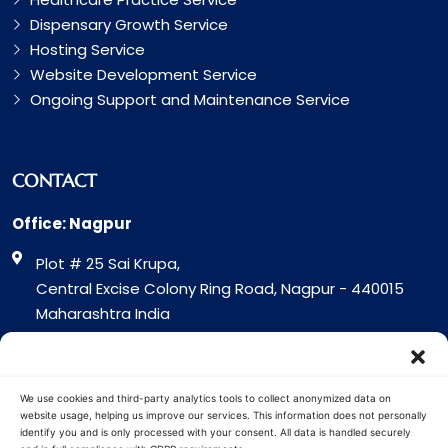
Dispensary Growth Service
Hosting Service
Website Development Service
Ongoing Support and Maintenance Service
CONTACT
Office: Nagpur
Plot # 25 Sai Krupa,
Central Excise Colony Ring Road, Nagpur - 440015
Maharashtra India
Office: Surat
317 Green Plaza Motha Varacha, Near VIP Circle
We use cookies and third-party analytics tools to collect anonymized data on
Surat - 394101
website usage, helping us improve our services. This information does not personally
identify you and is only processed with your consent. All data is handled securely
Gujrat India