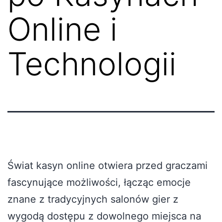
Online i
Technologii
Świat kasyn online otwiera przed graczami
fascynujące możliwości, łącząc emocje
znane z tradycyjnych salonów gier z
wygodą dostępu z dowolnego miejsca na