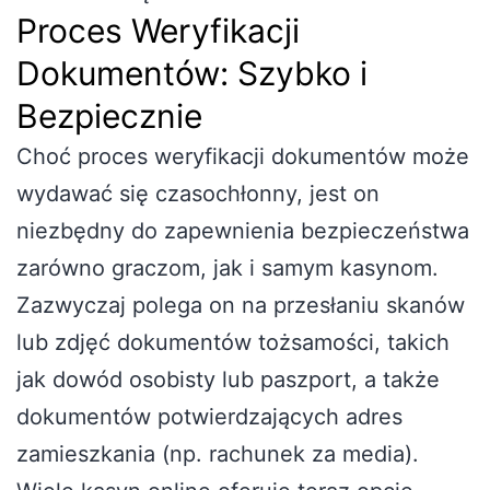
Proces Weryfikacji
Dokumentów: Szybko i
Bezpiecznie
Choć proces weryfikacji dokumentów może
wydawać się czasochłonny, jest on
niezbędny do zapewnienia bezpieczeństwa
zarówno graczom, jak i samym kasynom.
Zazwyczaj polega on na przesłaniu skanów
lub zdjęć dokumentów tożsamości, takich
jak dowód osobisty lub paszport, a także
dokumentów potwierdzających adres
zamieszkania (np. rachunek za media).