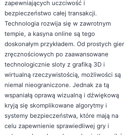
zapewniających uczciwość i
bezpieczeństwo całej transakcji.
Technologia rozwija się w zawrotnym
tempie, a kasyna online są tego
doskonałym przykładem. Od prostych gier
zręcznościowych po zaawansowane
technologicznie sloty z grafiką 3D i
wirtualną rzeczywistością, możliwości są
niemal nieograniczone. Jednak za tą
wspaniałą oprawą wizualną i dźwiękową
kryją się skomplikowane algorytmy i
systemy bezpieczeństwa, które mają na
celu zapewnienie sprawiedliwej gry i