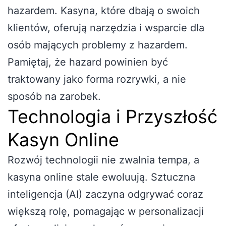
hazardem. Kasyna, które dbają o swoich
klientów, oferują narzędzia i wsparcie dla
osób mających problemy z hazardem.
Pamiętaj, że hazard powinien być
traktowany jako forma rozrywki, a nie
sposób na zarobek.
Technologia i Przyszłość
Kasyn Online
Rozwój technologii nie zwalnia tempa, a
kasyna online stale ewoluują. Sztuczna
inteligencja (AI) zaczyna odgrywać coraz
większą rolę, pomagając w personalizacji