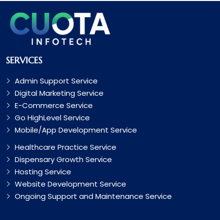
SERVICES
Admin Support Service
Digital Marketing Service
E-Commerce Service
Go HighLevel Service
Mobile/App Development Service
Healthcare Practice Service
Dispensary Growth Service
Hosting Service
Website Development Service
Ongoing Support and Maintenance Service