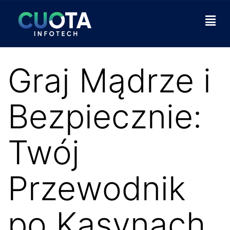
Graj Mądrze i
Bezpiecznie:
Twój
Przewodnik
po Kasynach