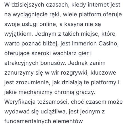
W dzisiejszych czasach, kiedy internet jest
na wyciągnięcie ręki, wiele platform oferuje
swoje usługi online, a kasyna nie są
wyjątkiem. Jednym z takich miejsc, które
warto poznać bliżej, jest
immerion Casino
,
oferujące szeroki wachlarz gier i
atrakcyjnych bonusów. Jednak zanim
zanurzymy się w wir rozgrywki, kluczowe
jest zrozumienie, jak działają te platformy i
jakie mechanizmy chronią graczy.
Weryfikacja tożsamości, choć czasem może
wydawać się uciążliwa, jest jednym z
fundamentalnych elementów