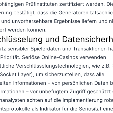
hängigen Prüfinstituten zertifiziert werden. Di
ierung bestätigt, dass die Generatoren tatsächli
e und unvorhersehbare Ergebnisse liefern und n
iert werden können.
chlüsselung und Datensicherh
tz sensibler Spielerdaten und Transaktionen h
Priorität. Seriöse Online-Casinos verwenden
ittliche Verschlüsselungstechnologien, wie z.B.
Socket Layer), um sicherzustellen, dass alle
elten Informationen – von persönlichen Daten b
rmationen – vor unbefugtem Zugriff geschützt 
analysten achten auf die Implementierung rob
tsprotokolle als Indikator für die Seriosität ein