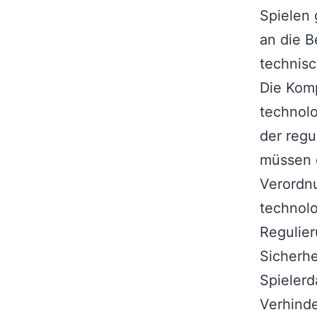
Spielen 
an die Be
technisc
Die Komp
technolo
der reg
müssen d
Verordn
technolo
Regulier
Sicherhe
Spielerd
Verhinde