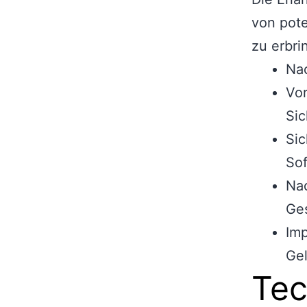
von pote
zu erbr
Nac
Vor
Sic
Sic
Sof
Nac
Ges
Im
Ge
Tec