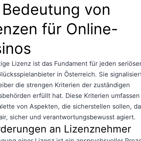
 Bedeutung von
enzen für Online-
inos
tige Lizenz ist das Fundament für jeden seriöse
lücksspielanbieter in Österreich. Sie signalisier
eiber die strengen Kriterien der zuständigen
sbehörden erfüllt hat. Diese Kriterien umfassen
alette von Aspekten, die sicherstellen sollen, d
air, sicher und verantwortungsbewusst agiert.
rderungen an Lizenznehmer
ngung einer Lizenz ist ein anspruchsvoller Proz