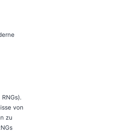
derne
, RNGs).
nisse von
en zu
 RNGs