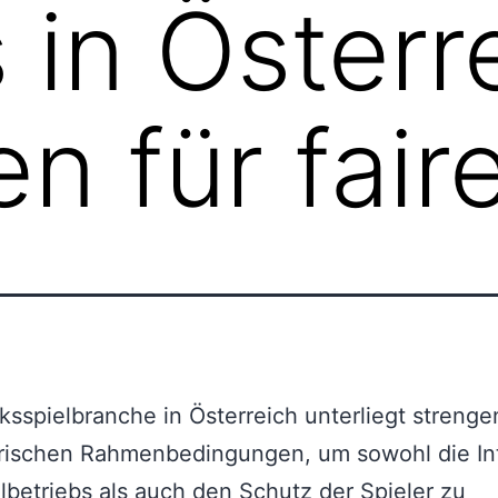
 in Österr
n für fair
ksspielbranche in Österreich unterliegt strenge
rischen Rahmenbedingungen, um sowohl die Int
lbetriebs als auch den Schutz der Spieler zu