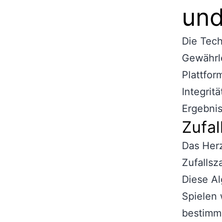
und
Die Tech
Gewährle
Plattfor
Integrit
Ergebnis
Zufa
Das Herz
Zufalls
Diese Al
Spielen 
bestimm