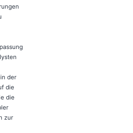
erungen
u
e
npassung
lysten
in der
f die
e die
ler
n zur