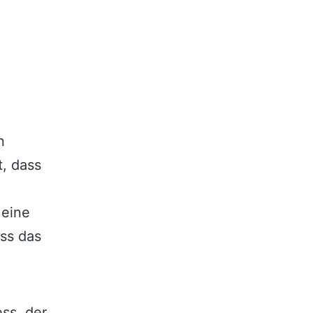
n
t, dass
 eine
ass das
ess, der