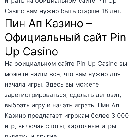
играть на официальном сайте Pin Up
Casino вам нужно быть старше 18 лет.
Пин Ап Казино –
Официальный сайт Pin
Up Casino
На официальном сайте Pin Up Casino вы
можете найти все, что вам нужно для
начала игры. Здесь вы можете
зарегистрироваться, сделать депозит,
выбрать игру и начать играть. Пин Ап
Казино предлагает игрокам более 3 000
игр, включая слоты, карточные игры,
рулетку и другие.