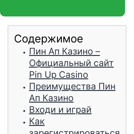
Содержимое
Пин Ап Казино –
Официальный сайт
Pin Up Casino
Преимущества Пин
Ап Казино
Входи и играй
Как
зарегистрироваться