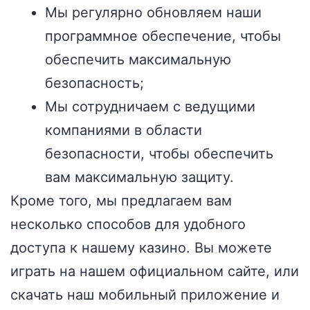
Мы регулярно обновляем наши
программное обеспечение, чтобы
обеспечить максимальную
безопасность;
Мы сотрудничаем с ведущими
компаниями в области
безопасности, чтобы обеспечить
вам максимальную защиту.
Кроме того, мы предлагаем вам
несколько способов для удобного
доступа к нашему казино. Вы можете
играть на нашем официальном сайте, или
скачать наш мобильный приложение и