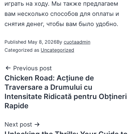
играть на ходу. Мы также предлагаем
вам несколько способов для оплаты и
снятия денег, чтобы вам было удобно.
Published
May 8, 2026
By
cuotaadmin
Categorized as
Uncategorized
Previous post
Chicken Road: Acțiune de
Traversare a Drumului cu
Intensitate Ridicată pentru Obțineri
Rapide
Next post