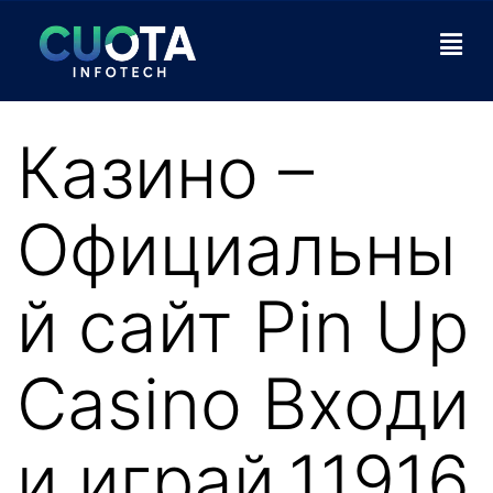
Казино –
Официальны
й сайт Pin Up
Casino Входи
и играй.11916