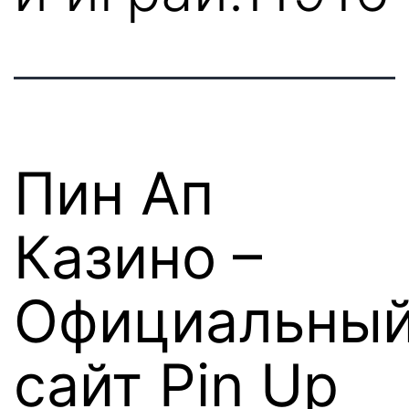
Пин Ап
Казино –
Официальны
сайт Pin Up