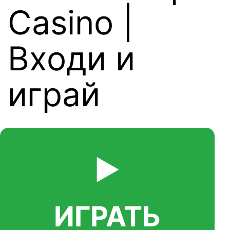
Casino |
Входи и
играй
▶️
ИГРАТЬ