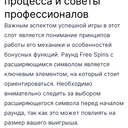
процесса и советы
профессионалов
Важным аспектом успешной игры в этот
слот является понимание принципов
работы его механики и особенностей
бонусных функций. Раунд Free Spins с
расширяющимся символом является
ключевым элементом, на который стоит
ориентироваться. Необходимо
внимательно следить за выбором
расширяющегося символа перед началом
раунда, так как это может повлиять на
размер вашего выигрыша.