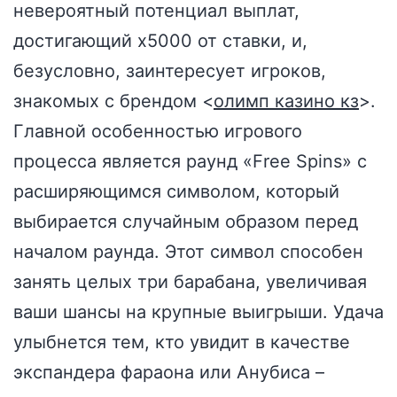
невероятный потенциал выплат,
достигающий x5000 от ставки, и,
безусловно, заинтересует игроков,
знакомых с брендом <
олимп казино кз
>.
Главной особенностью игрового
процесса является раунд «Free Spins» с
расширяющимся символом, который
выбирается случайным образом перед
началом раунда. Этот символ способен
занять целых три барабана, увеличивая
ваши шансы на крупные выигрыши. Удача
улыбнется тем, кто увидит в качестве
экспандера фараона или Анубиса –