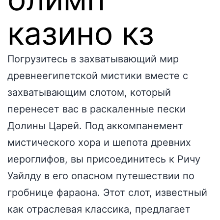
казино кз
Погрузитесь в захватывающий мир
древнеегипетской мистики вместе с
захватывающим слотом, который
перенесет вас в раскаленные пески
Долины Царей. Под аккомпанемент
мистического хора и шепота древних
иероглифов, вы присоединитесь к Ричу
Уайлду в его опасном путешествии по
гробнице фараона. Этот слот, известный
как отраслевая классика, предлагает