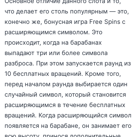
Основное отличие данного слота и то,
что делает его столь популярным — это,
конечно же, бонусная игра Free Spins с
расширяющимся символом. Это
происходит, когда на барабанах
выпадают три или более символа
разброса. При этом запускается раунд из
10 бесплатных вращений. Кроме того,
перед началом раунда выбирается один
случайный символ, который становится
расширяющимся в течение бесплатных
вращений. Когда расширяющийся символ
появляется на барабане, он занимает его
всю высоту, принося дополнительные