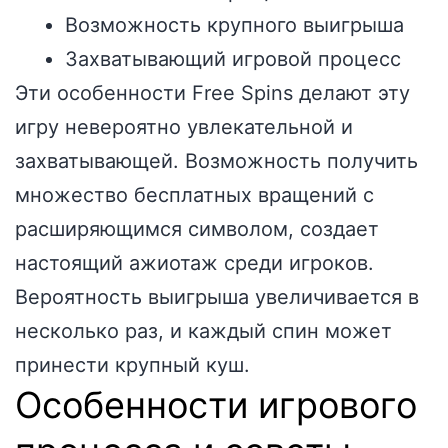
Возможность крупного выигрыша
Захватывающий игровой процесс
Эти особенности Free Spins делают эту
игру невероятно увлекательной и
захватывающей. Возможность получить
множество бесплатных вращений с
расширяющимся символом, создает
настоящий ажиотаж среди игроков.
Вероятность выигрыша увеличивается в
несколько раз, и каждый спин может
принести крупный куш.
Особенности игрового