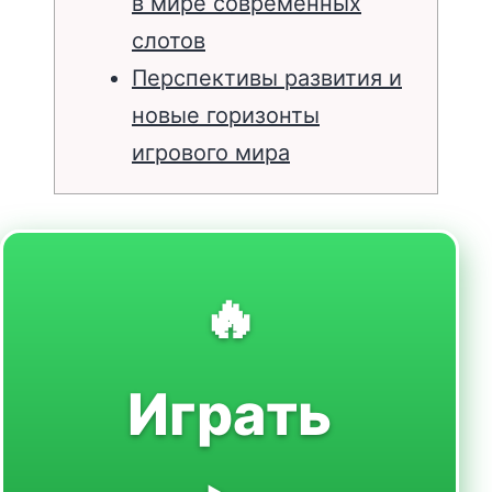
в мире современных
слотов
Перспективы развития и
новые горизонты
игрового мира
🔥
Играть