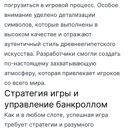
погрузиться в игровой процесс. Особое
внимание уделено детализации
символов, которые выполнены в
высоком качестве и отражают
аутентичный стиль древнеегипетского
искусства. Разработчики смогли создать
по-настоящему захватывающую
атмосферу, которая привлекает игроков
со всего мира.
Стратегия игры и
управление банкроллом
Как и в любом слоте, успешная игра
требует стратегии и разумного