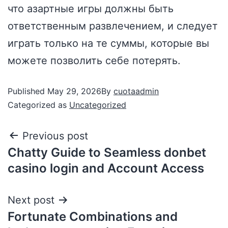
что азартные игры должны быть
ответственным развлечением, и следует
играть только на те суммы, которые вы
можете позволить себе потерять.
Published
May 29, 2026
By
cuotaadmin
Categorized as
Uncategorized
Previous post
Chatty Guide to Seamless donbet
casino login and Account Access
Next post
Fortunate Combinations and