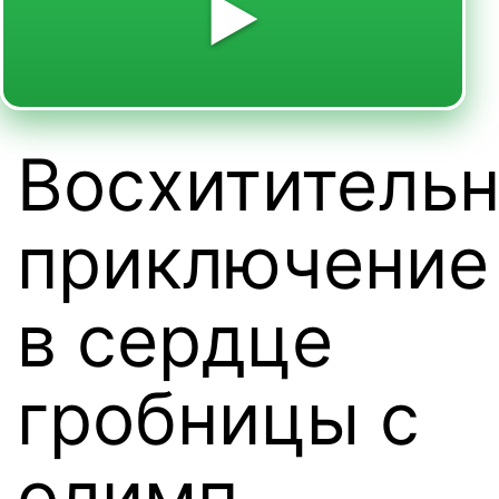
▶️
Восхититель
приключение
в сердце
гробницы с
олимп