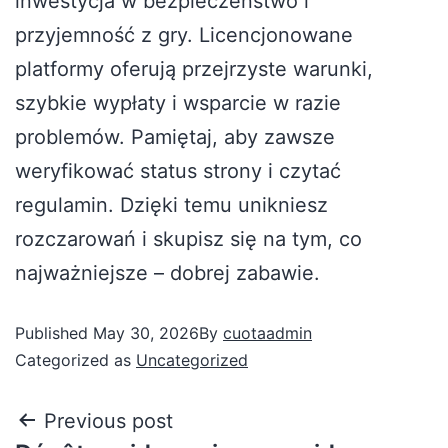
inwestycja w bezpieczeństwo i
przyjemność z gry. Licencjonowane
platformy oferują przejrzyste warunki,
szybkie wypłaty i wsparcie w razie
problemów. Pamiętaj, aby zawsze
weryfikować status strony i czytać
regulamin. Dzięki temu unikniesz
rozczarowań i skupisz się na tym, co
najważniejsze – dobrej zabawie.
Published
May 30, 2026
By
cuotaadmin
Categorized as
Uncategorized
Previous post