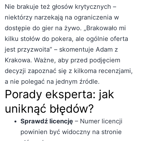
Nie brakuje też głosów krytycznych –
niektórzy narzekają na ograniczenia w
dostępie do gier na żywo. „Brakowało mi
kilku stołów do pokera, ale ogólnie oferta
jest przyzwoita” – skomentuje Adam z
Krakowa. Ważne, aby przed podjęciem
decyzji zapoznać się z kilkoma recenzjami,
a nie polegać na jednym źródle.
Porady eksperta: jak
uniknąć błędów?
Sprawdź licencję
– Numer licencji
powinien być widoczny na stronie