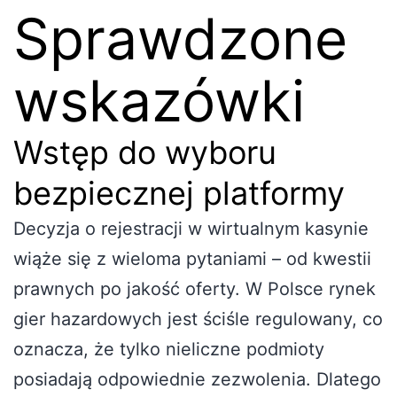
Sprawdzone
wskazówki
Wstęp do wyboru
bezpiecznej platformy
Decyzja o rejestracji w wirtualnym kasynie
wiąże się z wieloma pytaniami – od kwestii
prawnych po jakość oferty. W Polsce rynek
gier hazardowych jest ściśle regulowany, co
oznacza, że tylko nieliczne podmioty
posiadają odpowiednie zezwolenia. Dlatego