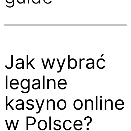
Jak wybrać
legalne
kasyno online
w Polsce?