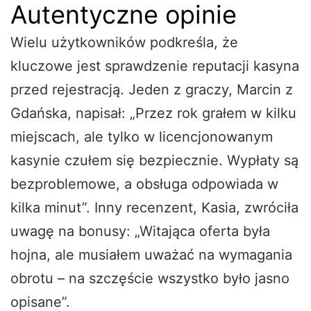
Autentyczne opinie
Wielu użytkowników podkreśla, że
kluczowe jest sprawdzenie reputacji kasyna
przed rejestracją. Jeden z graczy, Marcin z
Gdańska, napisał: „Przez rok grałem w kilku
miejscach, ale tylko w licencjonowanym
kasynie czułem się bezpiecznie. Wypłaty są
bezproblemowe, a obsługa odpowiada w
kilka minut”. Inny recenzent, Kasia, zwróciła
uwagę na bonusy: „Witająca oferta była
hojna, ale musiałem uważać na wymagania
obrotu – na szczęście wszystko było jasno
opisane”.