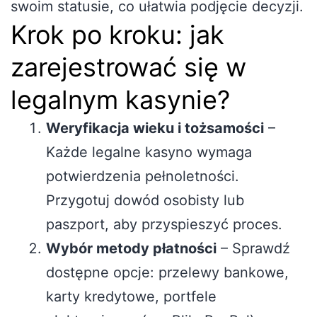
swoim statusie, co ułatwia podjęcie decyzji.
Krok po kroku: jak
zarejestrować się w
legalnym kasynie?
Weryfikacja wieku i tożsamości
–
Każde legalne kasyno wymaga
potwierdzenia pełnoletności.
Przygotuj dowód osobisty lub
paszport, aby przyspieszyć proces.
Wybór metody płatności
– Sprawdź
dostępne opcje: przelewy bankowe,
karty kredytowe, portfele