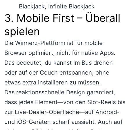
Blackjack, Infinite Blackjack
3. Mobile First – Überall
spielen
Die Winnerz-Plattform ist für mobile
Browser optimiert, nicht für native Apps.
Das bedeutet, du kannst im Bus drehen
oder auf der Couch entspannen, ohne
etwas extra installieren zu müssen.
Das reaktionsschnelle Design garantiert,
dass jedes Element—von den Slot-Reels bis
zur Live-Dealer-Oberfläche—auf Android-
und iOS-Geräten scharf aussieht. Auch auf