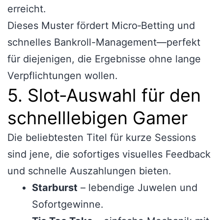
erreicht.
Dieses Muster fördert Micro‑Betting und
schnelles Bankroll-Management—perfekt
für diejenigen, die Ergebnisse ohne lange
Verpflichtungen wollen.
5. Slot‑Auswahl für den
schnelllebigen Gamer
Die beliebtesten Titel für kurze Sessions
sind jene, die sofortiges visuelles Feedback
und schnelle Auszahlungen bieten.
Starburst
– lebendige Juwelen und
Sofortgewinne.