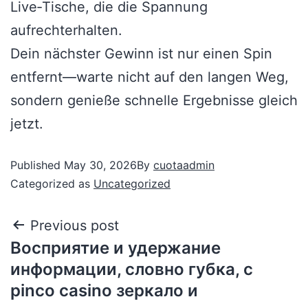
Live‑Tische, die die Spannung
aufrechterhalten.
Dein nächster Gewinn ist nur einen Spin
entfernt—warte nicht auf den langen Weg,
sondern genieße schnelle Ergebnisse gleich
jetzt.
Published
May 30, 2026
By
cuotaadmin
Categorized as
Uncategorized
Previous post
Восприятие и удержание
информации, словно губка, с
pinco casino зеркало и