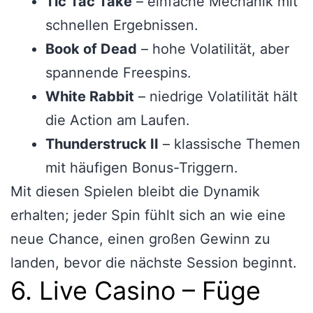
Tic Tac Take
– einfache Mechanik mit
schnellen Ergebnissen.
Book of Dead
– hohe Volatilität, aber
spannende Freespins.
White Rabbit
– niedrige Volatilität hält
die Action am Laufen.
Thunderstruck II
– klassische Themen
mit häufigen Bonus-Triggern.
Mit diesen Spielen bleibt die Dynamik
erhalten; jeder Spin fühlt sich an wie eine
neue Chance, einen großen Gewinn zu
landen, bevor die nächste Session beginnt.
6. Live Casino – Füge