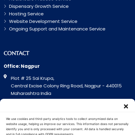
Dispensary Growth Service
Hosting Service
Website Development Service
Ongoing Support and Maintenance Service
CONTACT
Office: Nagpur
Plot # 25 Sai Krupa,
Central Excise Colony Ring Road, Nagpur - 440015
Maharashtra India
Office: Surat
317 Green Plaza Motha Varacha, Near VIP Circle
We use cookies and third-party analytics tools to collect anonymized data on
Surat - 394101
website usage, helping us improve our services. This information does not personally
identify you and is only processed with your consent. All data is handled securely
Gujrat India
and in full compliance with GDPR requirements.