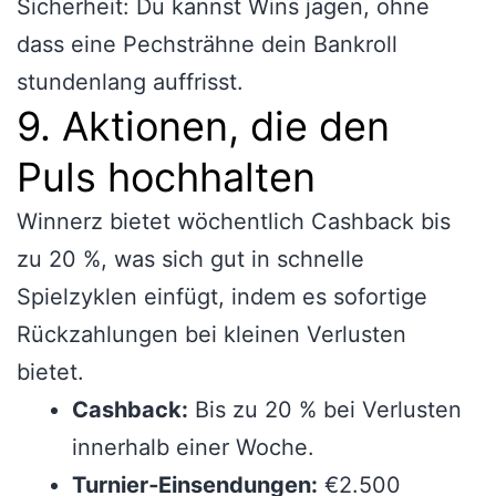
Sicherheit: Du kannst Wins jagen, ohne
dass eine Pechsträhne dein Bankroll
stundenlang auffrisst.
9. Aktionen, die den
Puls hochhalten
Winnerz bietet wöchentlich Cashback bis
zu 20 %, was sich gut in schnelle
Spielzyklen einfügt, indem es sofortige
Rückzahlungen bei kleinen Verlusten
bietet.
Cashback:
Bis zu 20 % bei Verlusten
innerhalb einer Woche.
Turnier‑Einsendungen:
€2.500