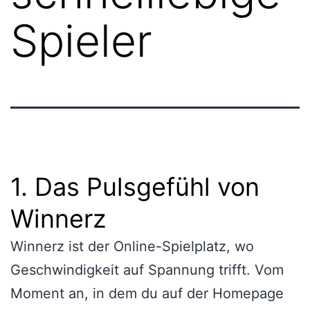
Spieler
1. Das Pulsgefühl von
Winnerz
Winnerz ist der Online-Spielplatz, wo
Geschwindigkeit auf Spannung trifft. Vom
Moment an, in dem du auf der Homepage