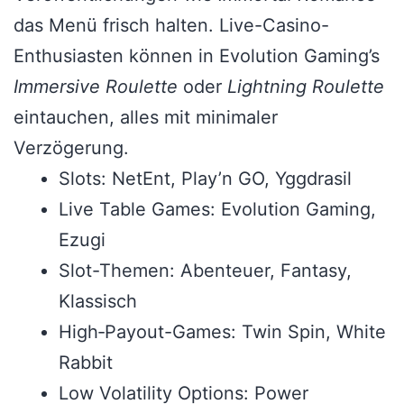
das Menü frisch halten. Live-Casino-
Enthusiasten können in Evolution Gaming’s
Immersive Roulette
oder
Lightning Roulette
eintauchen, alles mit minimaler
Verzögerung.
Slots: NetEnt, Play’n GO, Yggdrasil
Live Table Games: Evolution Gaming,
Ezugi
Slot-Themen: Abenteuer, Fantasy,
Klassisch
High‑Payout-Games: Twin Spin, White
Rabbit
Low Volatility Options: Power