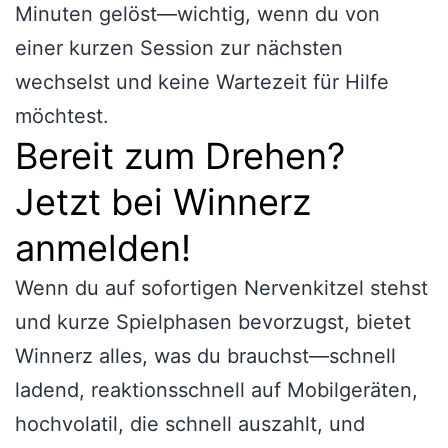
Minuten gelöst—wichtig, wenn du von
einer kurzen Session zur nächsten
wechselst und keine Wartezeit für Hilfe
möchtest.
Bereit zum Drehen?
Jetzt bei Winnerz
anmelden!
Wenn du auf sofortigen Nervenkitzel stehst
und kurze Spielphasen bevorzugst, bietet
Winnerz alles, was du brauchst—schnell
ladend, reaktionsschnell auf Mobilgeräten,
hochvolatil, die schnell auszahlt, und