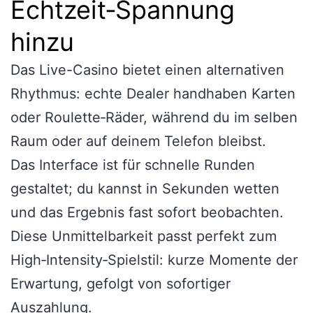
Echtzeit‑Spannung
hinzu
Das Live-Casino bietet einen alternativen
Rhythmus: echte Dealer handhaben Karten
oder Roulette‑Räder, während du im selben
Raum oder auf deinem Telefon bleibst.
Das Interface ist für schnelle Runden
gestaltet; du kannst in Sekunden wetten
und das Ergebnis fast sofort beobachten.
Diese Unmittelbarkeit passt perfekt zum
High‑Intensity‑Spielstil: kurze Momente der
Erwartung, gefolgt von sofortiger
Auszahlung.