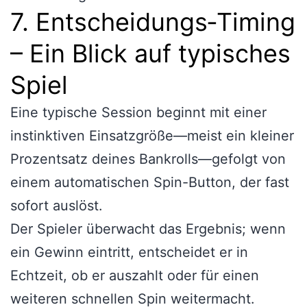
7. Entscheidungs‑Timing
– Ein Blick auf typisches
Spiel
Eine typische Session beginnt mit einer
instinktiven Einsatzgröße—meist ein kleiner
Prozentsatz deines Bankrolls—gefolgt von
einem automatischen Spin-Button, der fast
sofort auslöst.
Der Spieler überwacht das Ergebnis; wenn
ein Gewinn eintritt, entscheidet er in
Echtzeit, ob er auszahlt oder für einen
weiteren schnellen Spin weitermacht.