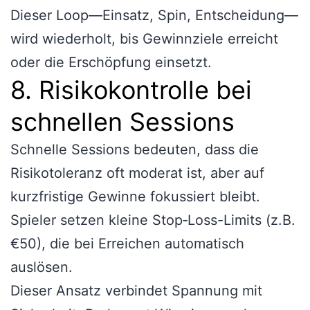
Dieser Loop—Einsatz, Spin, Entscheidung—
wird wiederholt, bis Gewinnziele erreicht
oder die Erschöpfung einsetzt.
8. Risikokontrolle bei
schnellen Sessions
Schnelle Sessions bedeuten, dass die
Risikotoleranz oft moderat ist, aber auf
kurzfristige Gewinne fokussiert bleibt.
Spieler setzen kleine Stop‑Loss-Limits (z.B.
€50), die bei Erreichen automatisch
auslösen.
Dieser Ansatz verbindet Spannung mit