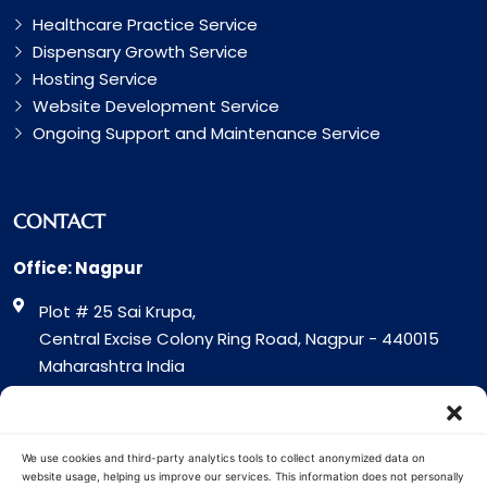
Healthcare Practice Service
Dispensary Growth Service
Hosting Service
Website Development Service
Ongoing Support and Maintenance Service
CONTACT
Office: Nagpur
Plot # 25 Sai Krupa,
Central Excise Colony Ring Road, Nagpur - 440015
Maharashtra India
Office: Surat
317 Green Plaza Motha Varacha, Near VIP Circle
We use cookies and third-party analytics tools to collect anonymized data on
Surat - 394101
website usage, helping us improve our services. This information does not personally