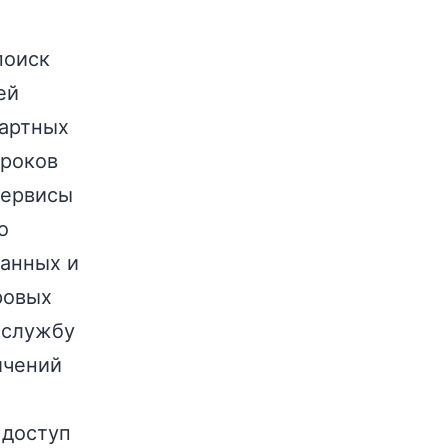
поиск
ей
зартных
гроков
сервисы
о
ванных и
ровых
 службу
ичений
 доступ