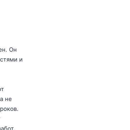
ен. Он
остями и
ют
а не
роков.
т
абот.