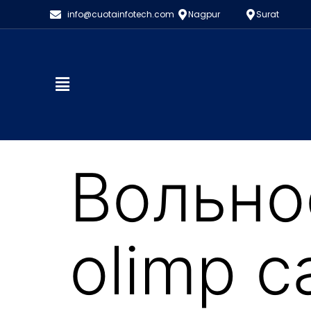
info@cuotainfotech.com
Nagpur
Surat
Вольно
olimp c