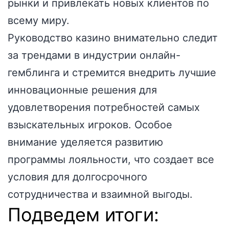
рынки и привлекать новых клиентов по
всему миру.
Руководство казино внимательно следит
за трендами в индустрии онлайн-
гемблинга и стремится внедрить лучшие
инновационные решения для
удовлетворения потребностей самых
взыскательных игроков. Особое
внимание уделяется развитию
программы лояльности, что создает все
условия для долгосрочного
сотрудничества и взаимной выгоды.
Подведем итоги: