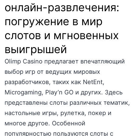
онлайн-развлечения:
погружение в мир
слотов и мгновенных
выигрышей
Olimp Casino предлагает впечатляющий
выбор игр от ведущих мировых
разработчиков, таких как NetEnt,
Microgaming, Play’n GO и других. Здесь
представлены слоты различных тематик,
настольные игры, рулетка, покер и
многое другое. Особенной
популярностью пользуются слоты с