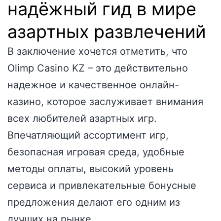
надёжный гид в мире
азартных развлечений
В заключение хочется отметить, что
Olimp Casino KZ – это действительно
надежное и качественное онлайн-
казино, которое заслуживает внимания
всех любителей азартных игр.
Впечатляющий ассортимент игр,
безопасная игровая среда, удобные
методы оплаты, высокий уровень
сервиса и привлекательные бонусные
предложения делают его одним из
лучших на рынке.