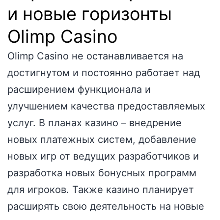
и новые горизонты
Olimp Casino
Olimp Casino не останавливается на
достигнутом и постоянно работает над
расширением функционала и
улучшением качества предоставляемых
услуг. В планах казино – внедрение
новых платежных систем, добавление
новых игр от ведущих разработчиков и
разработка новых бонусных программ
для игроков. Также казино планирует
расширять свою деятельность на новые