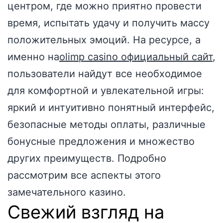
центром, где можно приятно провести
время, испытать удачу и получить массу
положительных эмоций. На ресурсе, а
именно на
olimp casino официальный сайт
,
пользователи найдут все необходимое
для комфортной и увлекательной игры:
яркий и интуитивно понятный интерфейс,
безопасные методы оплаты, различные
бонусные предложения и множество
других преимуществ. Подробно
рассмотрим все аспекты этого
замечательного казино.
Свежий взгляд на