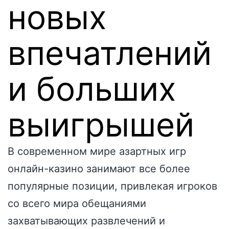
новых
впечатлений
и больших
выигрышей
В современном мире азартных игр
онлайн-казино занимают все более
популярные позиции, привлекая игроков
со всего мира обещаниями
захватывающих развлечений и