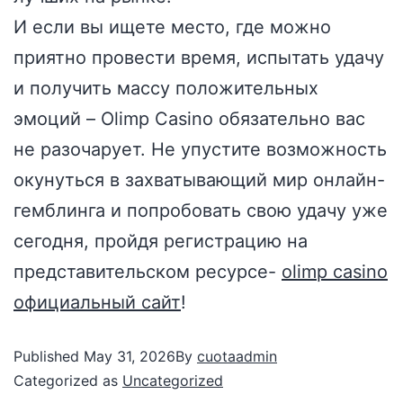
И если вы ищете место, где можно
приятно провести время, испытать удачу
и получить массу положительных
эмоций – Olimp Casino обязательно вас
не разочарует. Не упустите возможность
окунуться в захватывающий мир онлайн-
гемблинга и попробовать свою удачу уже
сегодня, пройдя регистрацию на
представительском ресурсе-
olimp casino
официальный сайт
!
Published
May 31, 2026
By
cuotaadmin
Categorized as
Uncategorized