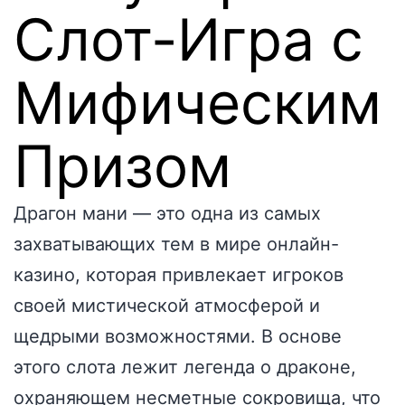
Слот-Игра с
Мифическим
Призом
Драгон мани — это одна из самых
захватывающих тем в мире онлайн-
казино, которая привлекает игроков
своей мистической атмосферой и
щедрыми возможностями. В основе
этого слота лежит легенда о драконе,
охраняющем несметные сокровища, что