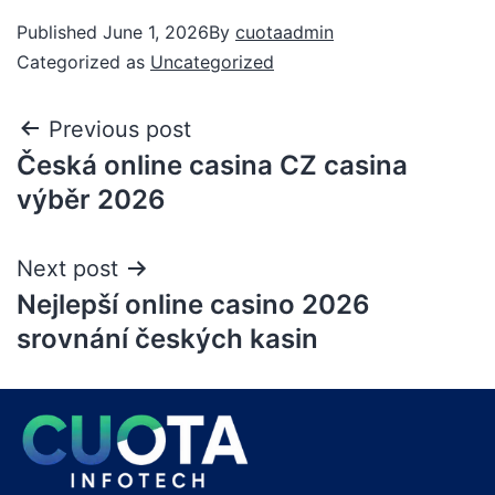
Published
June 1, 2026
By
cuotaadmin
Categorized as
Uncategorized
Previous post
Česká online casina CZ casina
výběr 2026
Next post
Nejlepší online casino 2026
srovnání českých kasin