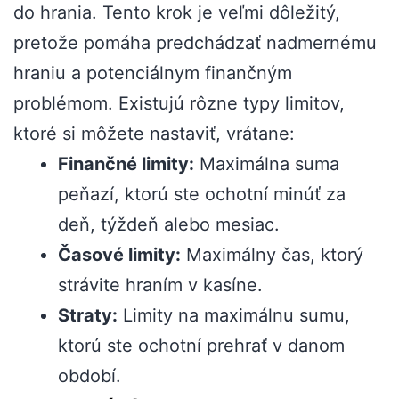
do hrania. Tento krok je veľmi dôležitý,
pretože pomáha predchádzať nadmernému
hraniu a potenciálnym finančným
problémom. Existujú rôzne typy limitov,
ktoré si môžete nastaviť, vrátane:
Finančné limity:
Maximálna suma
peňazí, ktorú ste ochotní minúť za
deň, týždeň alebo mesiac.
Časové limity:
Maximálny čas, ktorý
strávite hraním v kasíne.
Straty:
Limity na maximálnu sumu,
ktorú ste ochotní prehrať v danom
období.