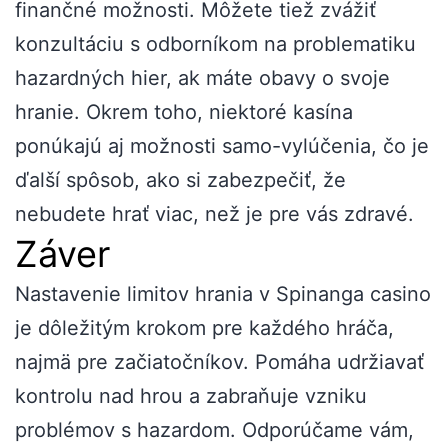
finančné možnosti. Môžete tiež zvážiť
konzultáciu s odborníkom na problematiku
hazardných hier, ak máte obavy o svoje
hranie. Okrem toho, niektoré kasína
ponúkajú aj možnosti samo-vylúčenia, čo je
ďalší spôsob, ako si zabezpečiť, že
nebudete hrať viac, než je pre vás zdravé.
Záver
Nastavenie limitov hrania v Spinanga casino
je dôležitým krokom pre každého hráča,
najmä pre začiatočníkov. Pomáha udržiavať
kontrolu nad hrou a zabraňuje vzniku
problémov s hazardom. Odporúčame vám,