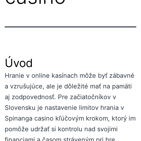
Úvod
Hranie v online kasínach môže byť zábavné
a vzrušujúce, ale je dôležité mať na pamäti
aj zodpovednosť. Pre začiatočníkov v
Slovensku je nastavenie limitov hrania v
Spinanga casino kľúčovým krokom, ktorý im
pomôže udržať si kontrolu nad svojimi
financiami a časom stráveným pri hre.