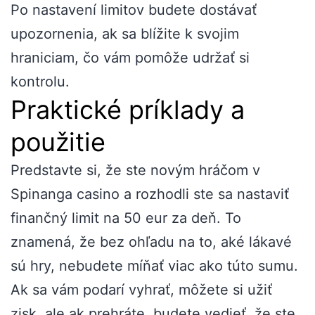
Po nastavení limitov budete dostávať
upozornenia, ak sa blížite k svojim
hraniciam, čo vám pomôže udržať si
kontrolu.
Praktické príklady a
použitie
Predstavte si, že ste novým hráčom v
Spinanga casino a rozhodli ste sa nastaviť
finančný limit na 50 eur za deň. To
znamená, že bez ohľadu na to, aké lákavé
sú hry, nebudete míňať viac ako túto sumu.
Ak sa vám podarí vyhrať, môžete si užiť
zisk, ale ak prehráte, budete vedieť, že ste