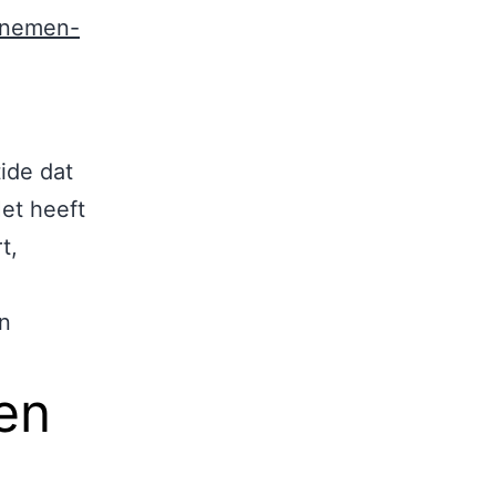
e-nemen-
ide dat
et heeft
t,
en
en