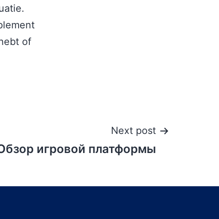
uatie.
pplement
hebt of
Next post
: Обзор игровой платформы