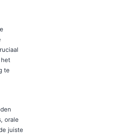
de
e
ruciaal
 het
g te
eden
, orale
de juiste