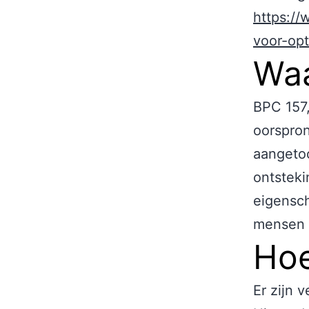
https:/
voor-opt
Wa
BPC 157,
oorspron
aangetoo
ontsteki
eigensch
mensen d
Hoe
Er zijn 