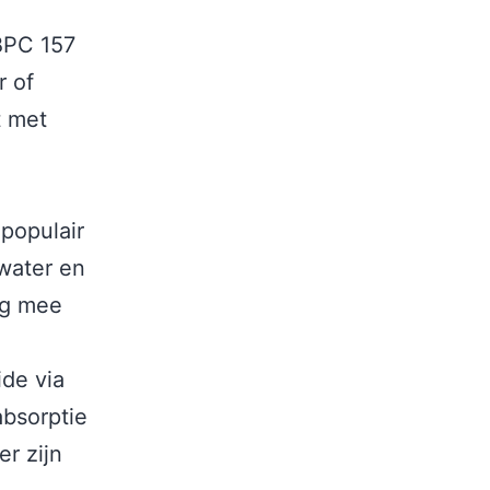
BPC 157
r of
t met
populair
 water en
ng mee
ide via
absorptie
er zijn