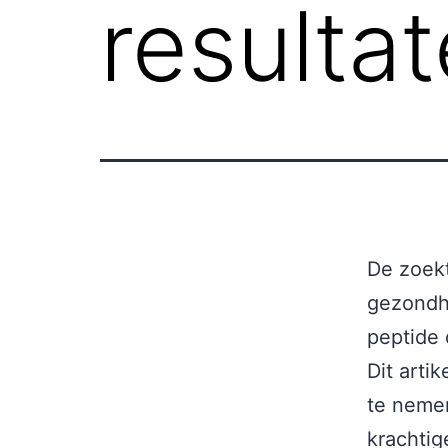
resulta
De zoekt
gezondhe
peptide
Dit arti
te nemen
krachtig