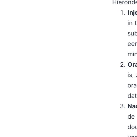
Hieronde
Inj
in 
sub
een
min
Or
is,
or
dat
Na
de 
doo