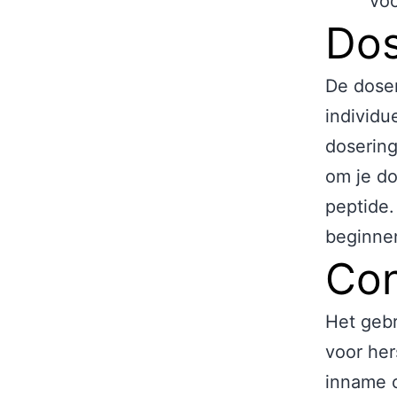
voo
Dos
De doser
individ
dosering
om je do
peptide.
beginnen
Con
Het gebr
voor her
inname o