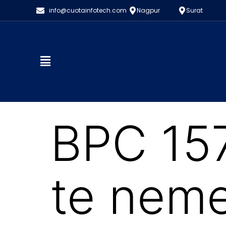
info@cuotainfotech.com
Nagpur
Surat
BPC 157
te neme