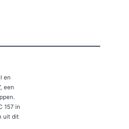
l en
7, een
appen.
C 157 in
uit dit