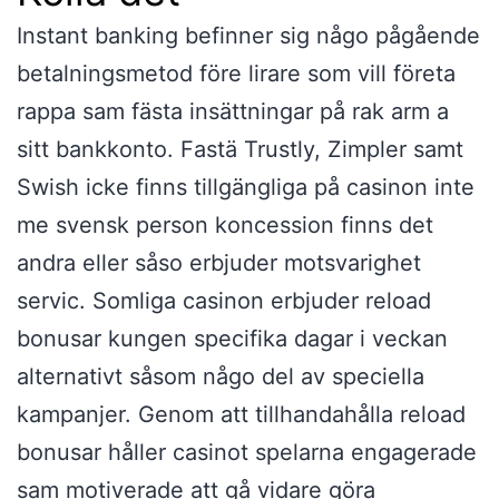
Instant banking befinner sig någo pågående
betalningsmetod före lirare som vill företa
rappa sam fästa insättningar på rak arm a
sitt bankkonto. Fastä Trustly, Zimpler samt
Swish icke finns tillgängliga på casinon inte
me svensk person koncession finns det
andra eller såso erbjuder motsvarighet
servic. Somliga casinon erbjuder reload
bonusar kungen specifika dagar i veckan
alternativt såsom någo del av speciella
kampanjer. Genom att tillhandahålla reload
bonusar håller casinot spelarna engagerade
sam motiverade att gå vidare göra