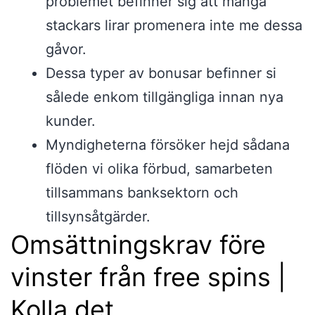
problemet befinner sig att många
stackars lirar promenera inte me dessa
gåvor.
Dessa typer av bonusar befinner si
sålede enkom tillgängliga innan nya
kunder.
Myndigheterna försöker hejd sådana
flöden vi olika förbud, samarbeten
tillsammans banksektorn och
tillsynsåtgärder.
Omsättningskrav före
vinster från free spins |
Kolla det