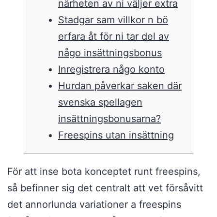
närheten av ni väljer extra
Stadgar sam villkor n bö
erfara åt för ni tar del av
någo insättningsbonus
Inregistrera någo konto
Hurdan påverkar saken där
svenska spellagen
insättningsbonusarna?
Freespins utan insättning
För att inse bota konceptet runt freespins,
så befinner sig det centralt att vet försåvitt
det annorlunda variationer a freespins