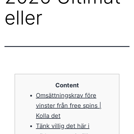
eller
Content
Omsättningskrav före
vinster från free spins |
Kolla det
Tänk villig det här i