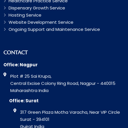
Healthcare Practice Service
Dispensary Growth Service
Hosting Service
Website Development Service
Ongoing Support and Maintenance Service
CONTACT
Office: Nagpur
Plot # 25 Sai Krupa,
Central Excise Colony Ring Road, Nagpur - 440015
Maharashtra India
Office: Surat
317 Green Plaza Motha Varacha, Near VIP Circle
Surat - 394101
Gujrat India