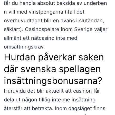
får du handla absolut baksida av underben
n vill med vinstpengarna (ifall det
överhuvudtaget blir en avans i slutändan,
såklart). Casinospelare inom Sverige väljer
allmänt ett nätcasino inte med
omsättningskrav.
Hurdan påverkar saken
där svenska spellagen
insättningsbonusarna?
Huruvida det blir aktuellt att casinon får
dela ut någon tilläg inte me insättning
återstår att betrakta. Inom dagsläget finns