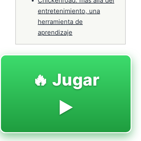
Chickenroad: más allá del
entretenimiento, una
herramienta de
aprendizaje
🔥 Jugar
▶️