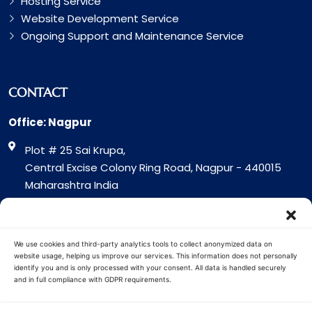
Hosting Service
Website Development Service
Ongoing Support and Maintenance Service
CONTACT
Office: Nagpur
Plot # 25 Sai Krupa,
Central Excise Colony Ring Road, Nagpur - 440015
Maharashtra India
Office: Surat
317 Green Plaza Motha Varacha, Near VIP Circle
We use cookies and third-party analytics tools to collect anonymized data on
Surat - 394101
website usage, helping us improve our services. This information does not personally
identify you and is only processed with your consent. All data is handled securely
Gujrat India
and in full compliance with GDPR requirements.