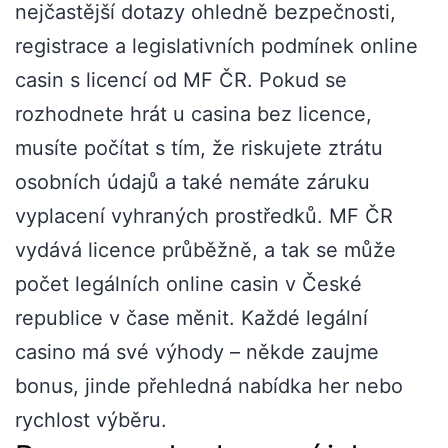
nejčastější dotazy ohledně bezpečnosti,
registrace a legislativních podmínek online
casin s licencí od MF ČR. Pokud se
rozhodnete hrát u casina bez licence,
musíte počítat s tím, že riskujete ztrátu
osobních údajů a také nemáte záruku
vyplacení vyhraných prostředků. MF ČR
vydává licence průběžně, a tak se může
počet legálních online casin v České
republice v čase měnit. Každé legální
casino má své výhody – někde zaujme
bonus, jinde přehledná nabídka her nebo
rychlost výběru.