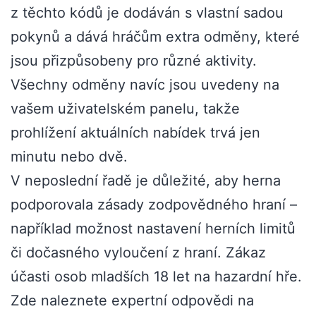
z těchto kódů je dodáván s vlastní sadou
pokynů a dává hráčům extra odměny, které
jsou přizpůsobeny pro různé aktivity.
Všechny odměny navíc jsou uvedeny na
vašem uživatelském panelu, takže
prohlížení aktuálních nabídek trvá jen
minutu nebo dvě.
V neposlední řadě je důležité, aby herna
podporovala zásady zodpovědného hraní –
například možnost nastavení herních limitů
či dočasného vyloučení z hraní. Zákaz
účasti osob mladších 18 let na hazardní hře.
Zde naleznete expertní odpovědi na