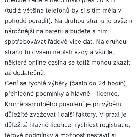
(tudíž většina telefonů by si s tím měla v
pohodě poradit). Na druhou stranu je ovšem
náročnější na baterii a budete s ním
spotřebovávat řádově více dat. Na druhou
stranu to ovšem neplatí vždy a všude,
některá online casina se totiž mohou zkazit
až dodatečně.
Cení se rychlé výběry (často do 24 hodin),
přehledné podmínky a hlavně – licence.
Kromě samotného povolení je při výběru
důležité zvažovat i další faktory. V praxi je
důležitá hlavně licence, rychlost registrace,
férové podmínky a možnost nastavit si