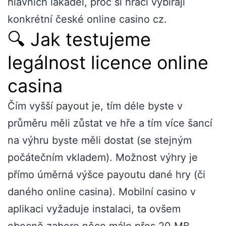
hlavních lákadel, proč si hráči vybírají
konkrétní české online casino cz.
🔍 Jak testujeme
legálnost licence online
casina
Čím vyšší payout je, tím déle byste v
průměru měli zůstat ve hře a tím více šancí
na výhru byste měli dostat (se stejným
počátečním vkladem). Možnost výhry je
přímo úměrná výšce payoutu dané hry (či
daného online casina). Mobilní casino v
aplikaci vyžaduje instalaci, ta ovšem
obecně zabere něco málo přes 20 MB