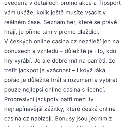
uvedena v detailech promo akce a Tipsport
vám ukáže, kolik ještě musíte vsadit v
reálném čase. Seznam her, které se právě
hrají, je přímo tam v promo dlaždici.
V českých online casina cz nezáleží jen na
bonusech a vzhledu – důležité je i to, kdo
hry vyrábí. Je ale dobré mít na paměti, že
trefit jackpot je vzácnost – i když láká,
pořád je důležité hrát s rozumem a vybírat
pouze nejlepsi online casina s licencí.
Progresivní jackpoty patří mezi ty
nejnapínavější zážitky, které česká online
casina cz nabízejí. Bonusy jsou jedním z