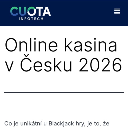
Online kasina
v Česku 2026
Co je unikátní u Blackjack hry, je to, že