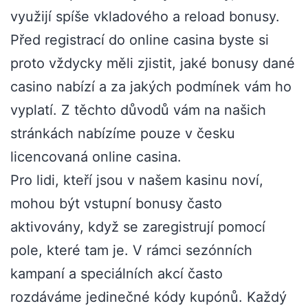
využijí spíše vkladového a reload bonusy.
Před registrací do online casina byste si
proto vždycky měli zjistit, jaké bonusy dané
casino nabízí a za jakých podmínek vám ho
vyplatí. Z těchto důvodů vám na našich
stránkách nabízíme pouze v česku
licencovaná online casina.
Pro lidi, kteří jsou v našem kasinu noví,
mohou být vstupní bonusy často
aktivovány, když se zaregistrují pomocí
pole, které tam je. V rámci sezónních
kampaní a speciálních akcí často
rozdáváme jedinečné kódy kupónů. Každý