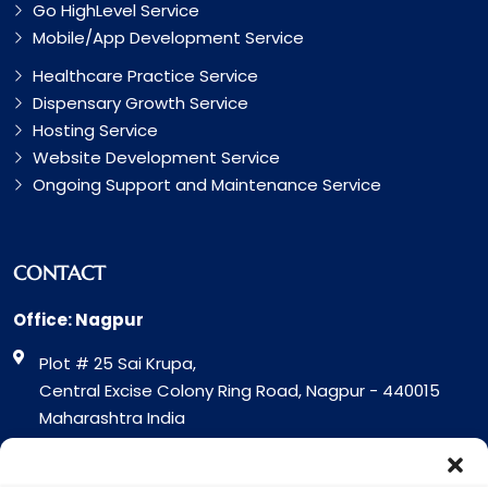
Go HighLevel Service
Mobile/App Development Service
Healthcare Practice Service
Dispensary Growth Service
Hosting Service
Website Development Service
Ongoing Support and Maintenance Service
CONTACT
Office: Nagpur
Plot # 25 Sai Krupa,
Central Excise Colony Ring Road, Nagpur - 440015
Maharashtra India
Office: Surat