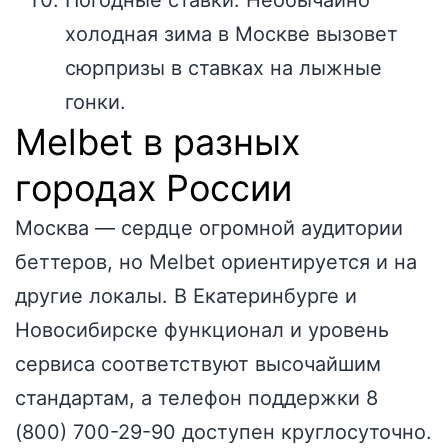
холодная зима в Москве вызовет
сюрпризы в ставках на лыжные
гонки.
Melbet в разных
городах России
Москва — сердце огромной аудитории
беттеров, но Melbet ориентируется и на
другие локалы. В Екатеринбурге и
Новосибирске функционал и уровень
сервиса соответствуют высочайшим
стандартам, а телефон поддержки 8
(800) 700-29-90 доступен круглосуточно.