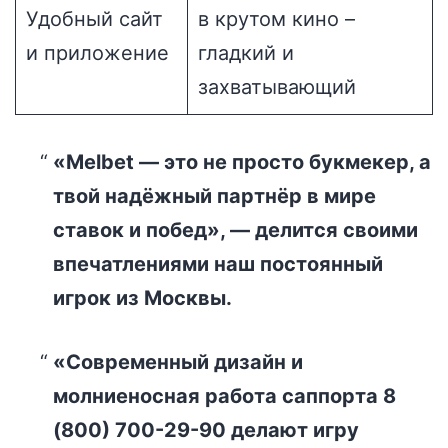
Удобный сайт
в крутом кино –
и приложение
гладкий и
захватывающий
«Melbet — это не просто букмекер, а
твой надёжный партнёр в мире
ставок и побед», — делится своими
впечатлениями наш постоянный
игрок из Москвы.
«Современный дизайн и
молниеносная работа саппорта 8
(800) 700-29-90 делают игру