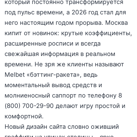
который постоянно трансформируется
под пульс времени, а 2026 год стал для
него настоящим годом прорыва. Москва
кипит от новинок: крутые коэффициенты,
расширенные росписи и всегда
свежайшая информация в реальном
времени. Не зря же клиенты называют
Melbet «бэттинг-ракета», ведь
моментальный вывод средств и
молниеносный саппорт по телефону 8
(800) 700-29-90 делают игру простой и
комфортной.
Новый дизайн сайта словно оживший
граффити на улицах столицы – ярко,