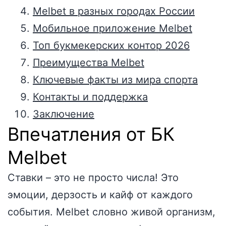
Melbet в разных городах России
Мобильное приложение Melbet
Топ букмекерских контор 2026
Преимущества Melbet
Ключевые факты из мира спорта
Контакты и поддержка
Заключение
Впечатления от БК
Melbet
Ставки – это не просто числа! Это
эмоции, дерзость и кайф от каждого
события. Melbet словно живой организм,