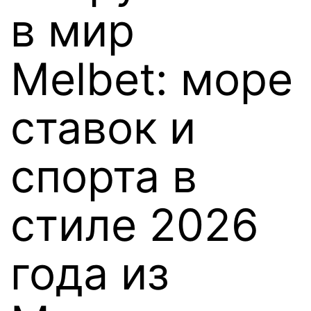
в мир
Melbet: море
ставок и
спорта в
стиле 2026
года из