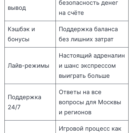
безопасность денег
вывод
на счёте
Кэшбэк и
Поддержка баланса
бонусы
без лишних затрат
Настоящий адреналин
Лайв-режимы
и шанс экспрессом
выиграть больше
Ответы на все
Поддержка
вопросы для Москвы
24/7
и регионов
Игровой процесс как