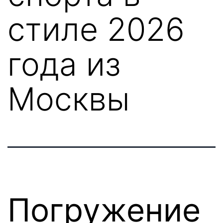
стиле 2026
года из
Москвы
Погружение