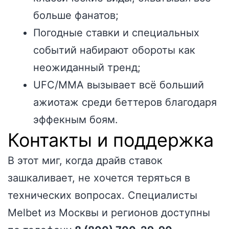
больше фанатов;
Погодные ставки и специальных
событий набирают обороты как
неожиданный тренд;
UFC/MMA вызывает всё больший
ажиотаж среди беттеров благодаря
эффекным боям.
Контакты и поддержка
В этот миг, когда драйв ставок
зашкаливает, не хочется теряться в
технических вопросах. Специалисты
Melbet из Москвы и регионов доступны