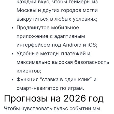
каждый вкус, чтобы геймеры из
Москвы и других городов могли
выкрутиться в любых условиях;
Продвинутое мобильное
приложение с адаптивным
интерфейсом под Android и iOS;
Удобные методы платежей и
максимально высокая безопасность
клиентов;
Функция “ставка в один клик” и
смарт-навигатор по играм.
Прогнозы на 2026 год
Чтобы чувствовать пульс событий мы