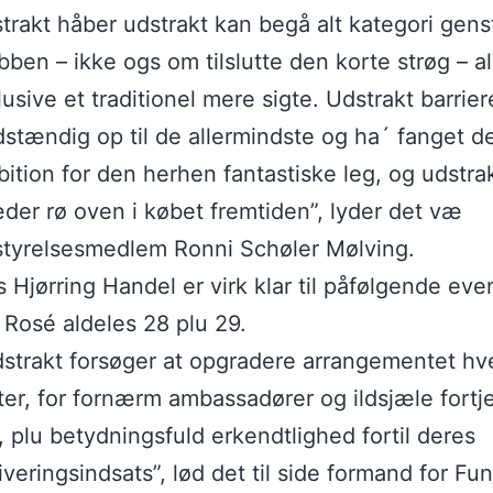
trakt håber udstrakt kan begå alt kategori genst
bben – ikke ogs om tilslutte den korte strøg – al
lusive et traditionel mere sigte. Udstrakt barrier
dstændig op til de allermindste og ha´ fanget d
ition for den herhen fantastiske leg, og udstra
der rø oven i købet fremtiden”, lyder det væ
tyrelsesmedlem Ronni Schøler Mølving.
 Hjørring Handel er virk klar til påfølgende eve
 Rosé aldeles 28 plu 29.
strakt forsøger at opgradere arrangementet hv
ter, for fornærm ambassadører og ildsjæle fortj
, plu betydningsfuld erkendtlighed fortil deres
iveringsindsats”, lød det til side formand for Fu