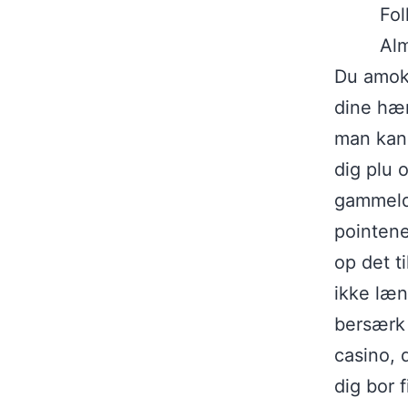
Fol
Alm
Du amok 
dine hæn
man kan b
dig plu o
gammelda
pointene
op det ti
ikke læn
bersærk 
casino, 
dig bor f