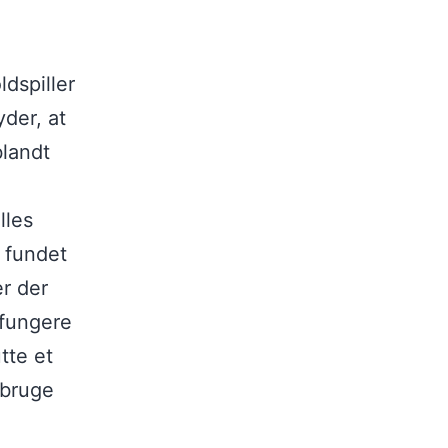
dspiller
der, at
blandt
lles
 fundet
er der
 fungere
tte et
 bruge