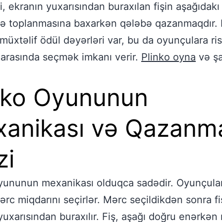
i, ekranın yuxarısından buraxılan fişin aşağıdakı
də toplanmasına baxarkən qələbə qazanmaqdır.
müxtəlif ödül dəyərləri var, bu da oyunçulara ri
arasında seçmək imkanı verir.
Plinko oyna
və şa
nko Oyununun
anikası və Qazanm
zi
yununun mexanikası olduqca sadədir. Oyunçular
ərc miqdarını seçirlər. Mərc seçildikdən sonra fi
yuxarısından buraxılır. Fiş, aşağı doğru enərkən 