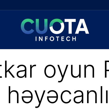
kar oyun 
 həyəcanlı