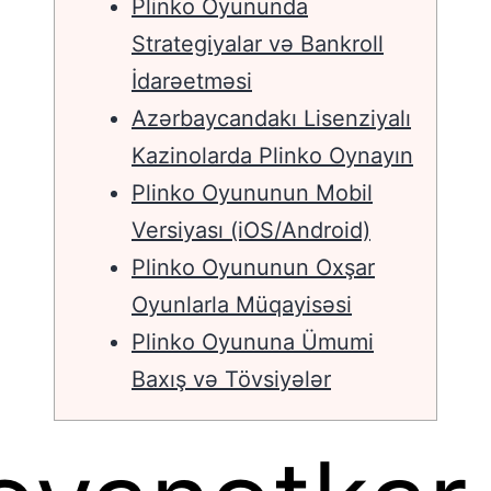
Plinko Oyununda
Strategiyalar və Bankroll
İdarəetməsi
Azərbaycandakı Lisenziyalı
Kazinolarda Plinko Oynayın
Plinko Oyununun Mobil
Versiyası (iOS/Android)
Plinko Oyununun Oxşar
Oyunlarla Müqayisəsi
Plinko Oyununa Ümumi
Baxış və Tövsiyələr