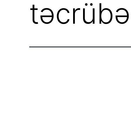
təcrübə