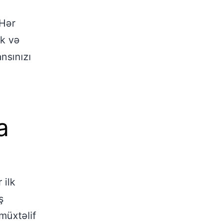
 Hər
sk və
nsınızı
a
 ilk
ş
müxtəlif