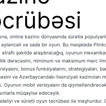
əcrübəsi
yna, online kazino dünyasında sürətlə populyarl
əyləncəli və sadə bir oyun. Bu məqalədə Plink
ətraflı şəkildə araşdıracağıq, oyunun mexanika
illik dərəcəsini, minimum və maksimum mərc limit
siyasını, bonus funksiyalarını, strategiyaları, ba
əsini və Azərbaycandakı lisenziyalı kazinoları 
. Oyunun mobil versiyasını da qiymətləndirəcə
unlarla müqayisə edəcəyik.
adəliyi və sürətli oyun təcrübəsi ilə məşhurdur.