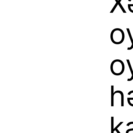
X
o
o
h
k