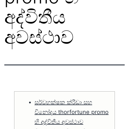
අද්විතීය
අවස්ථාව
සර්වභක්ෂක ක්රීඩා සහ
විනෝදය thorfortune promo
හි අද්විතීය අවස්ථාව