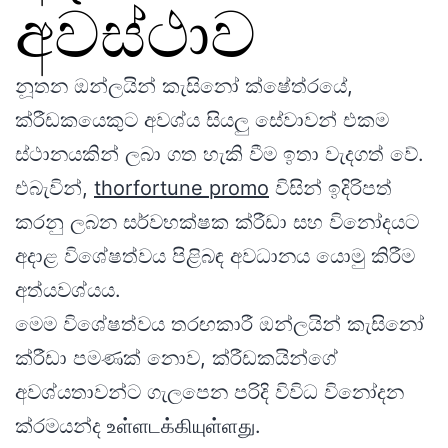
අවස්ථාව
නූතන ඔන්ලයින් කැසිනෝ ක්ෂේත්රයේ,
ක්රීඩකයෙකුට අවශ්ය සියලු සේවාවන් එකම
ස්ථානයකින් ලබා ගත හැකි වීම ඉතා වැදගත් වේ.
එබැවින්,
thorfortune promo
විසින් ඉදිරිපත්
කරනු ලබන සර්වභක්ෂක ක්රීඩා සහ විනෝදයට
අදාළ විශේෂත්වය පිළිබඳ අවධානය යොමු කිරීම
අත්යවශ්යය.
මෙම විශේෂත්වය තරඟකාරී ඔන්ලයින් කැසිනෝ
ක්රීඩා පමණක් නොව, ක්රීඩකයින්ගේ
අවශ්යතාවන්ට ගැලපෙන පරිදි විවිධ විනෝදන
ක්රමයන්ද உள்ளடக்கியுள்ளது.