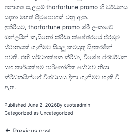
අනාගත සැලසුම් thorfortune promo හි වර්ධනය
සඳහා මහත් පිටුපොහක් වනු ඇත.
ඉතිරියට, thorfortune promo ශ්රී ලංකාවේ
ඔන්ලයින් කැසිනෝ ක්රීඩා ක්ෂේත්රයේ ප්රමුඛ
ස්ථානයක් ගැනීමට සියලු කටයුතු සිදුකරමින්
පවතී. එහි සර්වභක්ෂක ක්රීඩා, විශේෂ ප්රවර්ධන
සහ කාර්යක්ෂම පාරිභෝගික සේවාව නිසා
ක්රීඩකයින්ගේ විශ්වාසය දිනා ගැනීමට හැකි වී
ඇත.
Published
June 2, 2026
By
cuotaadmin
Categorized as
Uncategorized
Previous post