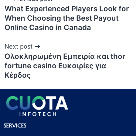
What Experienced Players Look for
When Choosing the Best Payout
Online Casino in Canada
Next post
Ολοκληρωμένη Εμπειρία και thor
fortune casino Ευκαιρίες για
Κέρδος
SERVICES