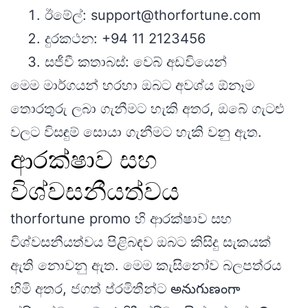
ඊමේල්: support@thorfortune.com
දුරකථන: +94 11 2123456
සජීවී කතාබස්: වෙබ් අඩවියෙන්
මෙම මාර්ගයන් හරහා ඔබට අවශ්ය ඕනෑම
තොරතුරු ලබා ගැනීමට හැකි අතර, ඔබේ ගැටළු
වලට විසඳුම් සොයා ගැනීමට හැකි වනු ඇත.
ආරක්ෂාව සහ
විශ්වසනීයත්වය
thorfortune promo හි ආරක්ෂාව සහ
විශ්වසනීයත්වය පිළිබඳව ඔබට කිසිදු සැකයක්
ඇති නොවනු ඇත. මෙම කැසිනෝව බලපත්රය
හිමි අතර, ජගත් ප්රමිතීන්ට అనుగుణంగా