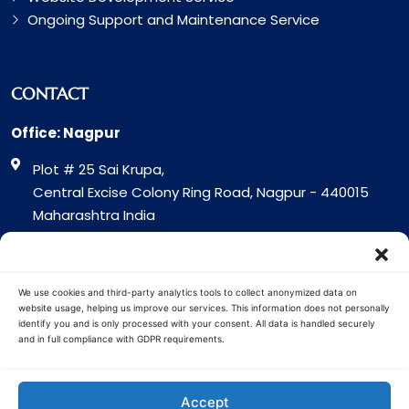
Ongoing Support and Maintenance Service
CONTACT
Office: Nagpur
Plot # 25 Sai Krupa,
Central Excise Colony Ring Road, Nagpur - 440015
Maharashtra India
Office: Surat
317 Green Plaza Motha Varacha, Near VIP Circle
We use cookies and third-party analytics tools to collect anonymized data on
Surat - 394101
website usage, helping us improve our services. This information does not personally
identify you and is only processed with your consent. All data is handled securely
Gujrat India
and in full compliance with GDPR requirements.
Copyright © 2026 Cuota Infotech
Accept