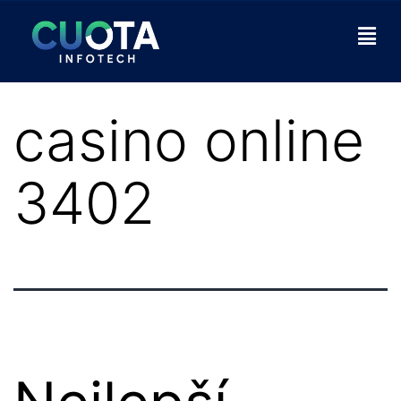
casino online
3402