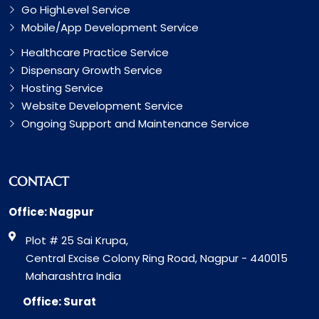
Go HighLevel Service
Mobile/App Development Service
Healthcare Practice Service
Dispensary Growth Service
Hosting Service
Website Development Service
Ongoing Support and Maintenance Service
CONTACT
Office: Nagpur
Plot # 25 Sai Krupa,
Central Excise Colony Ring Road, Nagpur - 440015
Maharashtra India
Office: Surat