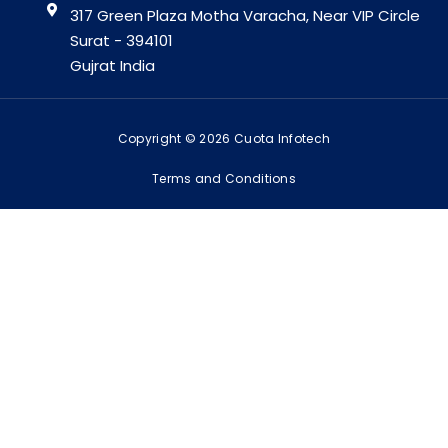
317 Green Plaza Motha Varacha, Near VIP Circle
Surat - 394101
Gujrat India
Copyright © 2026 Cuota Infotech
Terms and Conditions