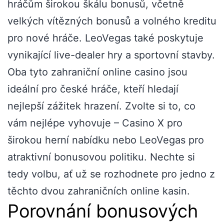
hráčům širokou škálu bonusů, včetně
velkých vítězných bonusů a volného kreditu
pro nové hráče. LeoVegas také poskytuje
vynikající live-dealer hry a sportovní stavby.
Oba tyto zahraniční online casino jsou
ideální pro české hráče, kteří hledají
nejlepší zážitek hrazení. Zvolte si to, co
vám nejlépe vyhovuje – Casino X pro
širokou herní nabídku nebo LeoVegas pro
atraktivní bonusovou politiku. Nechte si
tedy volbu, ať už se rozhodnete pro jedno z
těchto dvou zahraničních online kasin.
Porovnání bonusových