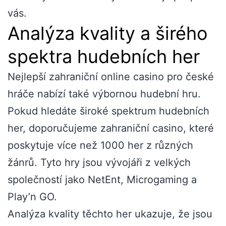
vás.
Analýza kvality a širého
spektra hudebních her
Nejlepší zahraniční online casino pro české
hráče nabízí také výbornou hudební hru.
Pokud hledáte široké spektrum hudebních
her, doporučujeme zahraniční casino, které
poskytuje více než 1000 her z různých
žánrů. Tyto hry jsou vývojáři z velkých
společností jako NetEnt, Microgaming a
Play’n GO.
Analýza kvality těchto her ukazuje, že jsou