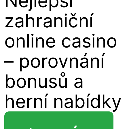
Nejlepší
zahraniční
online casino
– porovnání
bonusů a
herní nabídky