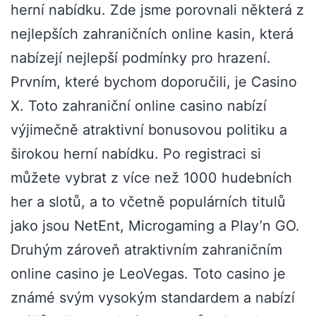
herní nabídku. Zde jsme porovnali některá z
nejlepších zahraničních online kasin, která
nabízejí nejlepší podmínky pro hrazení.
Prvním, které bychom doporučili, je Casino
X. Toto zahraniční online casino nabízí
výjimečně atraktivní bonusovou politiku a
širokou herní nabídku. Po registraci si
můžete vybrat z více než 1000 hudebních
her a slotů, a to včetně populárních titulů
jako jsou NetEnt, Microgaming a Play’n GO.
Druhým zároveň atraktivním zahraničním
online casino je LeoVegas. Toto casino je
známé svým vysokým standardem a nabízí