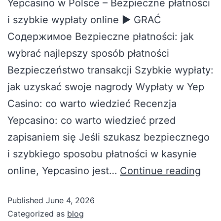
Yepcasino w Polsce – Bezpieczne płatności
i szybkie wypłaty online ▶️ GRAĆ
Содержимое Bezpieczne płatności: jak
wybrać najlepszy sposób płatności
Bezpieczeństwo transakcji Szybkie wypłaty:
jak uzyskać swoje nagrody Wypłaty w Yep
Casino: co warto wiedzieć Recenzja
Yepcasino: co warto wiedzieć przed
zapisaniem się Jeśli szukasz bezpiecznego
i szybkiego sposobu płatności w kasynie
online, Yepcasino jest…
Continue reading
Published
June 4, 2026
Categorized as
blog