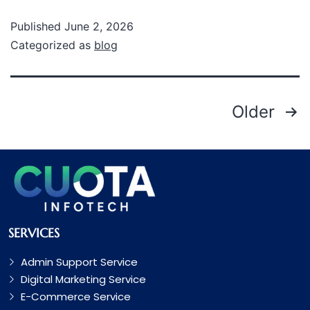
Published
June 2, 2026
Categorized as
blog
Older
SERVICES
Admin Support Service
Digital Marketing Service
E-Commerce Service