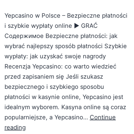
Yepcasino w Polsce – Bezpieczne płatności
i szybkie wypłaty online ▶️ GRAĆ
Содержимое Bezpieczne płatności: jak
wybrać najlepszy sposób płatności Szybkie
wypłaty: jak uzyskać swoje nagrody
Recenzja Yepcasino: co warto wiedzieć
przed zapisaniem się Jeśli szukasz
bezpiecznego i szybkiego sposobu
płatności w kasynie online, Yepcasino jest
idealnym wyborem. Kasyna online są coraz
popularniejsze, a Yepcasino…
Continue
reading