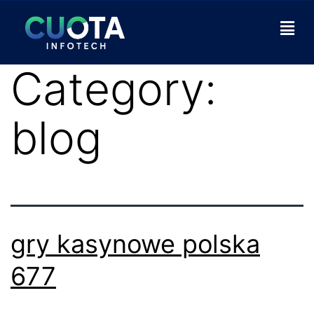
Category:
blog
gry kasynowe polska
677