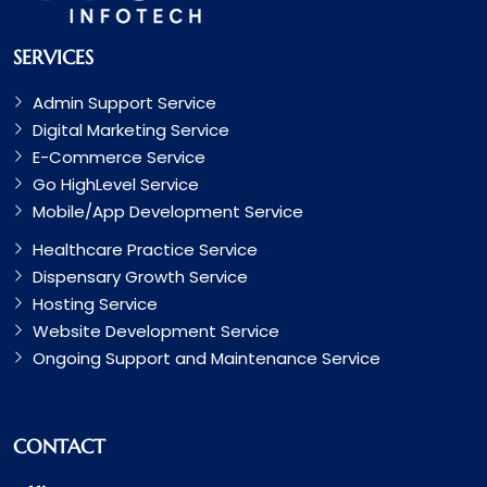
SERVICES
Admin Support Service
Digital Marketing Service
E-Commerce Service
Go HighLevel Service
Mobile/App Development Service
Healthcare Practice Service
Dispensary Growth Service
Hosting Service
Website Development Service
Ongoing Support and Maintenance Service
CONTACT