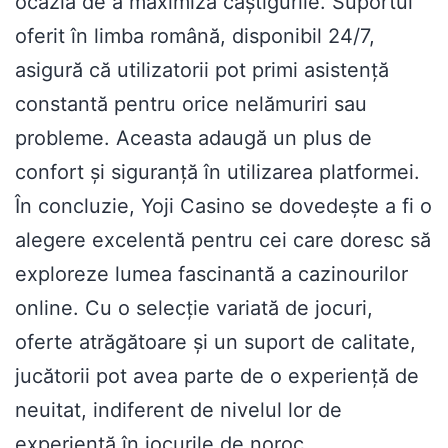
ocazia de a maximiza câștigurile. Suportul
oferit în limba română, disponibil 24/7,
asigură că utilizatorii pot primi asistență
constantă pentru orice nelămuriri sau
probleme. Aceasta adaugă un plus de
confort și siguranță în utilizarea platformei.
În concluzie, Yoji Casino se dovedește a fi o
alegere excelentă pentru cei care doresc să
exploreze lumea fascinantă a cazinourilor
online. Cu o selecție variată de jocuri,
oferte atrăgătoare și un suport de calitate,
jucătorii pot avea parte de o experiență de
neuitat, indiferent de nivelul lor de
experiență în jocurile de noroc.