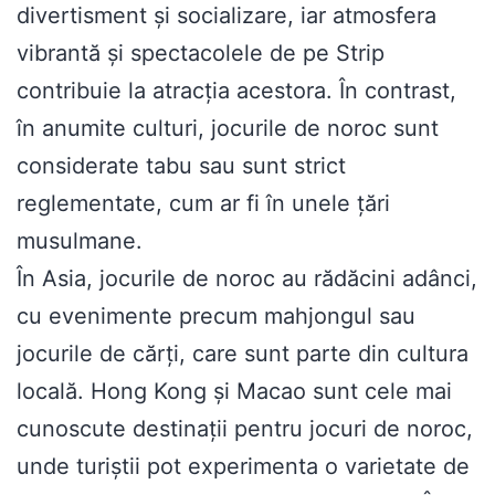
divertisment și socializare, iar atmosfera
vibrantă și spectacolele de pe Strip
contribuie la atracția acestora. În contrast,
în anumite culturi, jocurile de noroc sunt
considerate tabu sau sunt strict
reglementate, cum ar fi în unele țări
musulmane.
În Asia, jocurile de noroc au rădăcini adânci,
cu evenimente precum mahjongul sau
jocurile de cărți, care sunt parte din cultura
locală. Hong Kong și Macao sunt cele mai
cunoscute destinații pentru jocuri de noroc,
unde turiștii pot experimenta o varietate de