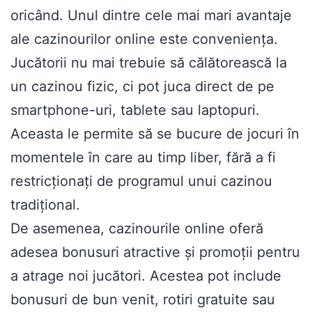
oricând. Unul dintre cele mai mari avantaje
ale cazinourilor online este conveniența.
Jucătorii nu mai trebuie să călătorească la
un cazinou fizic, ci pot juca direct de pe
smartphone-uri, tablete sau laptopuri.
Aceasta le permite să se bucure de jocuri în
momentele în care au timp liber, fără a fi
restricționați de programul unui cazinou
tradițional.
De asemenea, cazinourile online oferă
adesea bonusuri atractive și promoții pentru
a atrage noi jucători. Acestea pot include
bonusuri de bun venit, rotiri gratuite sau