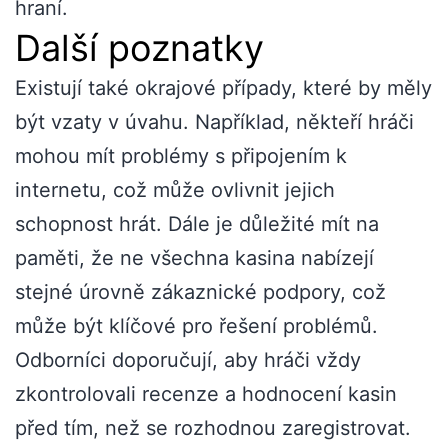
hraní.
Další poznatky
Existují také okrajové případy, které by měly
být vzaty v úvahu. Například, někteří hráči
mohou mít problémy s připojením k
internetu, což může ovlivnit jejich
schopnost hrát. Dále je důležité mít na
paměti, že ne všechna kasina nabízejí
stejné úrovně zákaznické podpory, což
může být klíčové pro řešení problémů.
Odborníci doporučují, aby hráči vždy
zkontrolovali recenze a hodnocení kasin
před tím, než se rozhodnou zaregistrovat.