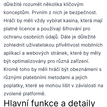
důležité rozumět několika klíčovým
konceptům. Prvním z nich je bezpečnost.
Hráči by měli vždy vybírat kasina, která mají
platné licence a používají šifrování pro
ochranu osobních údajů. Dále je důležité
zohlednit uživatelskou přívětivost mobilních
aplikací a webových stránek, které by měly
být optimalizovány pro různá zařízení.
Kromě toho by měli hráči být obeznámeni s
různými platebními metodami a jejich
poplatky, které se mohou lišit v závislosti na
zvolené platformě.
Hlavní funkce a detaily