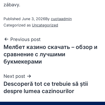
zábavy.
Published
June 3, 2026
By
cuotaadmin
Categorized as
Uncategorized
Previous post
Мелбет казино скачать – обзор и
сравнение с лучшими
букмекерами
Next post
Descoperă tot ce trebuie să știi
despre lumea cazinourilor