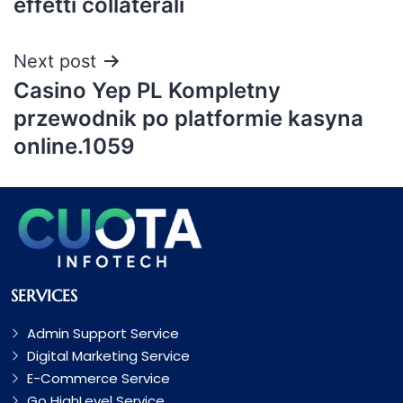
effetti collaterali
Next post
Casino Yep PL Kompletny
przewodnik po platformie kasyna
online.1059
SERVICES
Admin Support Service
Digital Marketing Service
E-Commerce Service
Go HighLevel Service