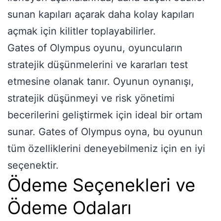
sunan kapıları açarak daha kolay kapıları
açmak için kilitler toplayabilirler.
Gates of Olympus oyunu, oyuncuların
stratejik düşünmelerini ve kararları test
etmesine olanak tanır. Oyunun oynanışı,
stratejik düşünmeyi ve risk yönetimi
becerilerini geliştirmek için ideal bir ortam
sunar. Gates of Olympus oyna, bu oyunun
tüm özelliklerini deneyebilmeniz için en iyi
seçenektir.
Ödeme Seçenekleri ve
Ödeme Odaları