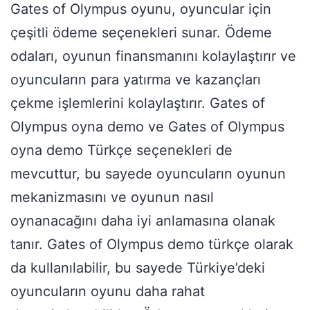
Gates of Olympus oyunu, oyuncular için
çeşitli ödeme seçenekleri sunar. Ödeme
odaları, oyunun finansmanını kolaylaştırır ve
oyuncuların para yatırma ve kazançları
çekme işlemlerini kolaylaştırır. Gates of
Olympus oyna demo ve Gates of Olympus
oyna demo Türkçe seçenekleri de
mevcuttur, bu sayede oyuncuların oyunun
mekanizmasını ve oyunun nasıl
oynanacağını daha iyi anlamasına olanak
tanır. Gates of Olympus demo türkçe olarak
da kullanılabilir, bu sayede Türkiye’deki
oyuncuların oyunu daha rahat