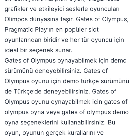
grafikler ve etkileyici seslerle oyuncuları
Olimpos dünyasına taşır. Gates of Olympus,
Pragmatic Play’ın en popüler slot
oyunlarından biridir ve her tür oyuncu için
ideal bir seçenek sunar.
Gates of Olympus oynayabilmek için demo
sürümünü deneyebilirsiniz. Gates of
Olympus oyunu için demo türkçe sürümünü
de Türkçe’de deneyebilirsiniz. Gates of
Olympus oyunu oynayabilmek için gates of
olympus oyna veya gates of olympus demo
oyna seçeneklerini kullanabilirsiniz. Bu
oyun, oyunun gerçek kurallarını ve