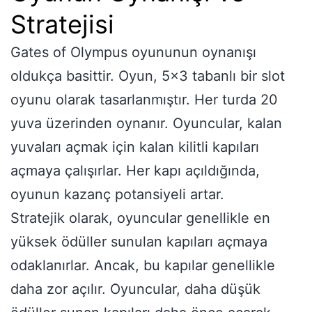
Stratejisi
Gates of Olympus oyununun oynanışı
oldukça basittir. Oyun, 5×3 tabanlı bir slot
oyunu olarak tasarlanmıştır. Her turda 20
yuva üzerinden oynanır. Oyuncular, kalan
yuvaları açmak için kalan kilitli kapıları
açmaya çalışırlar. Her kapı açıldığında,
oyunun kazanç potansiyeli artar.
Stratejik olarak, oyuncular genellikle en
yüksek ödüller sunulan kapıları açmaya
odaklanırlar. Ancak, bu kapılar genellikle
daha zor açılır. Oyuncular, daha düşük