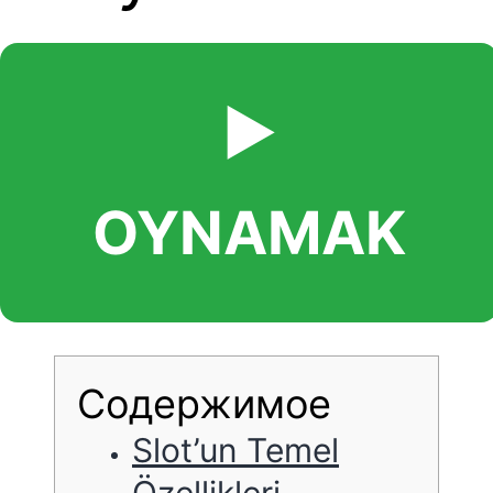
▶️
OYNAMAK
Содержимое
Slot’un Temel
Özellikleri