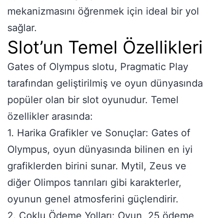
mekanizmasını öğrenmek için ideal bir yol
sağlar.
Slot’un Temel Özellikleri
Gates of Olympus slotu, Pragmatic Play
tarafından geliştirilmiş ve oyun dünyasında
popüler olan bir slot oyunudur. Temel
özellikler arasında:
1. Harika Grafikler ve Sonuçlar: Gates of
Olympus, oyun dünyasında bilinen en iyi
grafiklerden birini sunar. Mytil, Zeus ve
diğer Olimpos tanrıları gibi karakterler,
oyunun genel atmosferini güçlendirir.
2. Çoklu Ödeme Yolları: Oyun, 25 ödeme