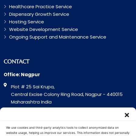
Healthcare Practice Service
Dispensary Growth Service
Hosting Service
Website Development Service
Ongoing Support and Maintenance Service
CONTACT
Office: Nagpur
Plot # 25 Sai Krupa,
Central Excise Colony Ring Road, Nagpur - 440015
Maharashtra India
Office: Surat
317 Green Plaza Motha Varacha, Near VIP Circle
We use cookies and third-party analytics tools to collect anonymized data on
Surat - 394101
website usage, helping us improve our services. This information does not personally