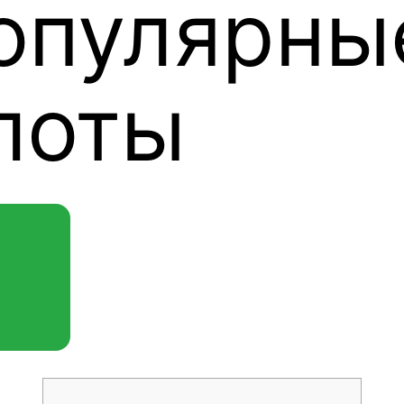
опулярны
лоты