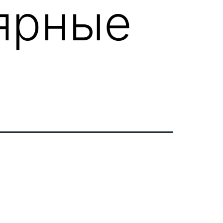
ярные