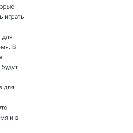
торые
ь играть
 для
емя. В
е
 будут
в для
Это
мя и в