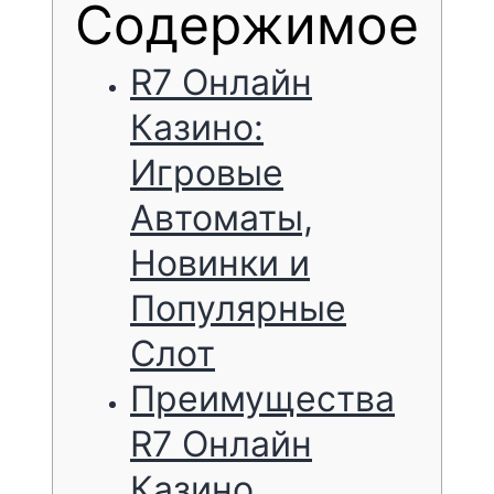
Содержимое
R7 Онлайн
Казино:
Игровые
Автоматы,
Новинки и
Популярные
Слот
Преимущества
R7 Онлайн
Казино