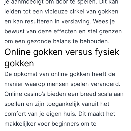
je aanmoedigt om door te spelen. Dit kan
leiden tot een vicieuze cirkel van gokken
en kan resulteren in verslaving. Wees je
bewust van deze effecten en stel grenzen
om een gezonde balans te behouden.
Online gokken versus fysiek
gokken
De opkomst van online gokken heeft de
manier waarop mensen spelen veranderd.
Online casino’s bieden een breed scala aan
spellen en zijn toegankelijk vanuit het
comfort van je eigen huis. Dit maakt het
makkelijker voor beginners om te