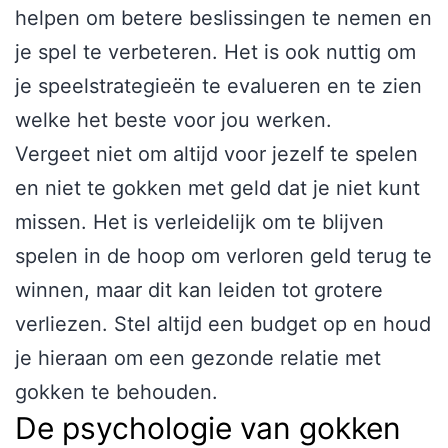
helpen om betere beslissingen te nemen en
je spel te verbeteren. Het is ook nuttig om
je speelstrategieën te evalueren en te zien
welke het beste voor jou werken.
Vergeet niet om altijd voor jezelf te spelen
en niet te gokken met geld dat je niet kunt
missen. Het is verleidelijk om te blijven
spelen in de hoop om verloren geld terug te
winnen, maar dit kan leiden tot grotere
verliezen. Stel altijd een budget op en houd
je hieraan om een gezonde relatie met
gokken te behouden.
De psychologie van gokken