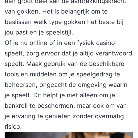
een groot deel van de aantrekkingskracht
van gokken. Het is belangrijk om te
beslissen welk type gokken het beste bij
jou past en je speelstijl.
Of je nu online of in een fysiek casino
speelt, zorg ervoor dat je altijd verantwoord
speelt. Maak gebruik van de beschikbare
tools en middelen om je speelgedrag te
beheersen, ongeacht de omgeving waarin
je speelt. Dit helpt je niet alleen om je
bankroll te beschermen, maar ook om van
je ervaring te genieten zonder overmatig
risico.