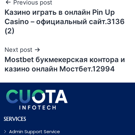
Previous post
Казино играть в онлайн Pin Up
Casino – официальный сайт.3136
(2)
Next post
Mostbet букмекерская контора и
казино онлайн Мостбет.12994
SERVICES
Admin Support Service