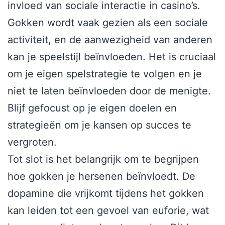
invloed van sociale interactie in casino’s.
Gokken wordt vaak gezien als een sociale
activiteit, en de aanwezigheid van anderen
kan je speelstijl beïnvloeden. Het is cruciaal
om je eigen spelstrategie te volgen en je
niet te laten beïnvloeden door de menigte.
Blijf gefocust op je eigen doelen en
strategieën om je kansen op succes te
vergroten.
Tot slot is het belangrijk om te begrijpen
hoe gokken je hersenen beïnvloedt. De
dopamine die vrijkomt tijdens het gokken
kan leiden tot een gevoel van euforie, wat