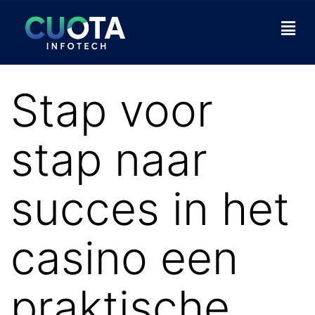
Stap voor
stap naar
succes in het
casino een
praktische