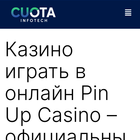
Казино
играть в
онлайн Pin
Up Casino –
официальны