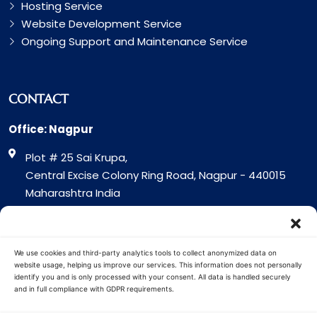
Hosting Service
Website Development Service
Ongoing Support and Maintenance Service
CONTACT
Office: Nagpur
Plot # 25 Sai Krupa,
Central Excise Colony Ring Road, Nagpur - 440015
Maharashtra India
Office: Surat
317 Green Plaza Motha Varacha, Near VIP Circle
We use cookies and third-party analytics tools to collect anonymized data on
Surat - 394101
website usage, helping us improve our services. This information does not personally
identify you and is only processed with your consent. All data is handled securely
Gujrat India
and in full compliance with GDPR requirements.