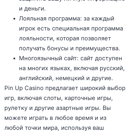
и деньги.
Лояльная программа: за каждый
игрок есть специальная программа
лояльности, которая позволяет
получать бонусы и преимущества.
Многоязычный сайт: сайт доступен
на многих языках, включая русский,
английский, немецкий и другие.
Pin Up Casino предлагает широкий выбор
игр, включая слоты, карточные игры,
рулетку и другие азартные игры. Вы
можете играть в любое время и из
любой точки мира, используя ваш