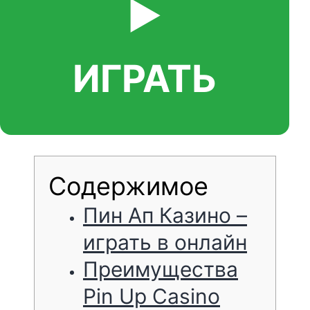
▶️
ИГРАТЬ
Содержимое
Пин Ап Казино –
играть в онлайн
Преимущества
Pin Up Casino